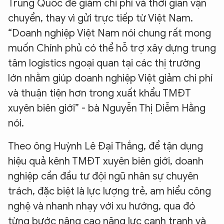
Trung Quốc để giảm chi phí và thời gian vận
chuyển, thay vì gửi trực tiếp từ Việt Nam.
“Doanh nghiệp Việt Nam nói chung rất mong
muốn Chính phủ có thể hỗ trợ xây dựng trung
tâm logistics ngoại quan tại các thị trường
lớn nhằm giúp doanh nghiệp Việt giảm chi phí
và thuận tiện hơn trong xuất khẩu TMĐT
XIN CHÀO,
xuyên biên giới” - bà Nguyễn Thị Diễm Hằng
TÔI LÀ CHATBOT CỦA
nói.
Theo ông Huỳnh Lê Đại Thắng, để tận dụng
Hãy hỏi tôi bất kỳ điều gì bạn cần biết về
hiệu quả kênh TMĐT xuyên biên giới, doanh
An Ninh Thủ Đô nhé. Tôi sẵn sàng hỗ trợ!
nghiệp cần đầu tư đội ngũ nhân sự chuyên
trách, đặc biệt là lực lượng trẻ, am hiểu công
nghệ và nhanh nhạy với xu hướng, qua đó
từng bước nâng cao năng lực cạnh tranh và