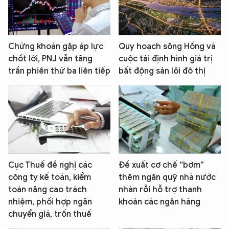
Chứng khoán gặp áp lực
Quy hoạch sông Hồng và
chốt lời, PNJ vẫn tăng
cuộc tái định hình giá trị
trần phiên thứ ba liên tiếp
bất động sản lõi đô thị
Cục Thuế đề nghị các
Đề xuất cơ chế “bơm”
công ty kế toán, kiểm
thêm ngân quỹ nhà nước
toán nâng cao trách
nhàn rỗi hỗ trợ thanh
nhiệm, phối hợp ngăn
khoản các ngân hàng
chuyển giá, trốn thuế