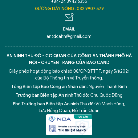
+84-24 3942 6355
ĐƯỜNG DÂY NÓNG: 032 9907 579
EMAIL
antdcahn@gmail.com
AN NINH THỦ ĐÔ - CƠ QUAN CỦA CÔNG AN THÀNH PHỐ HÀ
NỘI - CHUYÊN TRANG CỦA BÁO CAND
Giấy phép hoạt động báo chí số 08/GP-BTTTT, ngày 5/1/2021
của Bộ Thông tin và Truyền thông.
Tổng Biên tập Báo Công an Nhân dân:
Nguyễn Thanh Bình
Trưởng ban Biên tập An ninh Thủ đô:
Chu Quốc Dũng
Phó Trưởng ban Biên tập An ninh Thủ đô:
Vũ Mạnh Hùng
,
Lưu Hồng Quân
,
Đỗ Trần Quân
5 điểm nghẽn của Hà Nội
giải pháp xử lý điểm nghẽn của