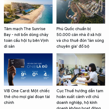
Tâm mạch The Sunrise
Phú Quốc chuẩn bị
Bay - nơi bốn dòng chảy
50.000 căn nhà ở xã hội
toàn cầu hội tụ bên Vịnh
và cho thuê đón 'làn sóng
di sản
chuyên gia' đổ bộ
VIB One Card: Một chiếc
Cục Thuế hướng dẫn tạm
thẻ cho mọi giai đoạn tài
hoãn xuất cảnh với chủ
chính
doanh nghiệp, hộ kinh
doanh không hoạt động