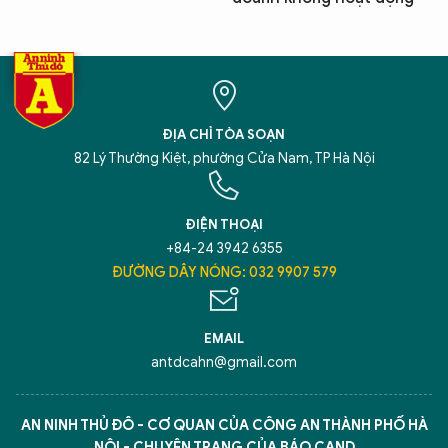
ĐỊA CHỈ TÒA SOẠN
82 Lý Thường Kiệt, phường Cửa Nam, TP Hà Nội
ĐIỆN THOẠI
+84-24 3942 6355
ĐƯỜNG DÂY NÓNG: 032 9907 579
EMAIL
antdcahn@gmail.com
AN NINH THỦ ĐÔ - CƠ QUAN CỦA CÔNG AN THÀNH PHỐ HÀ
NỘI - CHUYÊN TRANG CỦA BÁO CAND