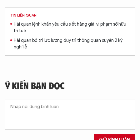
TIN LIÊN QUAN
Hải quan lệnh khẩn yêu cầu siết hàng giả, vi phạm sở hữu
trí tuệ
XIN CHÀO,
Hải quan bố trí lực lượng duy trì thông quan xuyên 2 kỳ
TÔI LÀ CHATBOT CỦA
nghỉ lễ
Hãy hỏi tôi bất kỳ điều gì bạn cần biết về
An Ninh Thủ Đô nhé. Tôi sẵn sàng hỗ trợ!
Ý KIẾN BẠN ĐỌC
GỬI BÌNH LUẬN