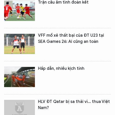
Trận cầu ấm tình đoàn kết
VFF mổ xẻ thất bại của ĐT U23 tại
SEA Games 26: Ai cũng an toàn
Hấp dẫn, nhiều kịch tính
HLV ĐT Qatar bị sa thải vì... thua Việt
Nam?