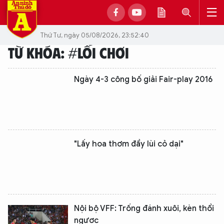
Thứ Tư, ngày 05/08/2026, 23:52:40
TỪ KHÓA: #LỐI CHƠI
Ngày 4-3 công bố giải Fair-play 2016
"Lấy hoa thơm đẩy lùi cỏ dại"
Nội bộ VFF: Trống đánh xuôi, kèn thổi
ngược