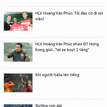
HLV Hoàng Văn Phúc: Tôi đâu có đi xin
việc!
XIN CHÀO,
HLV Hoàng Văn Phúc khen ĐT Hong
TÔI LÀ CHATBOT CỦA
Kong giỏi..."lái xe buýt 2 tầng"
Hãy hỏi tôi bất kỳ điều gì bạn cần biết về
An Ninh Thủ Đô nhé. Tôi sẵn sàng hỗ trợ!
Khi người Italia lên tiếng
Đường còn dài