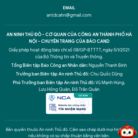
EMAIL
antdcahn@gmail.com
AN NINH THỦ ĐÔ - CƠ QUAN CỦA CÔNG AN THÀNH PHỐ HÀ
NỘI - CHUYÊN TRANG CỦA BÁO CAND
Giấy phép hoạt động báo chí số 08/GP-BTTTT, ngày 5/1/2021
của Bộ Thông tin và Truyền thông.
Tổng Biên tập Báo Công an Nhân dân:
Nguyễn Thanh Bình
Trưởng ban Biên tập An ninh Thủ đô:
Chu Quốc Dũng
Phó Trưởng ban Biên tập An ninh Thủ đô:
Vũ Mạnh Hùng
,
Lưu Hồng Quân
,
Đỗ Trần Quân
5 điểm nghẽn của Hà Nội
giải pháp xử lý điểm nghẽn của
Bản quyền thuộc An ninh Thủ đô. Cấm sao chép dưới mọi hình thức
nếu không có sự chấp thuận bằng văn bản.