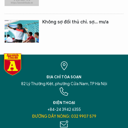
Không sợ đối thủ chỉ. sợ... mưa
ĐỊA CHỈ TÒA SOẠN
82 Lý Thường Kiệt, phường Cửa Nam, TP Hà Nội
ĐIỆN THOẠI
+84-24 3942 6355
ĐƯỜNG DÂY NÓNG: 032 9907 579