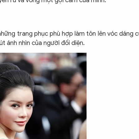
yến rũ và vòng một gợi cảm của mình.
 những trang phục phù hợp làm tôn lên vóc dáng 
t ánh nhìn của người đối diện.