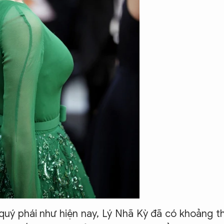
 quý phái như hiện nay, Lý Nhã Kỳ đã có khoảng t