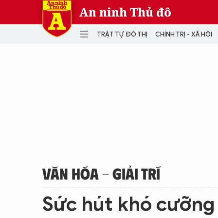
An ninh Thủ đô
TRẬT TỰ ĐÔ THỊ
CHÍNH TRỊ - XÃ HỘI
DANH MỤC
TRẬT TỰ ĐÔ THỊ
CHÍ
THẾ GIỚI
PH
Quân sự
THÀNH PHỐ THÔNG MINH
VĂ
THỂ THAO
SỐ
KINH DOANH
MU
VĂN HÓA - GIẢI TRÍ
Sức hút khó cưỡng 