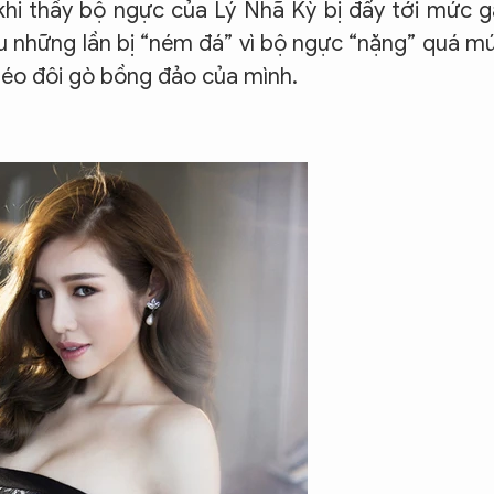
hi thấy bộ ngực của Lý Nhã Kỳ bị đẩy tới mức 
au những lần bị “ném đá” vì bộ ngực “nặng” quá m
héo đôi gò bồng đảo của mình.