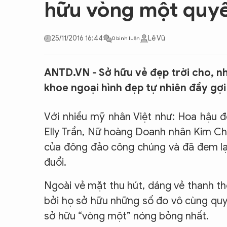
hữu vòng một quyế
CON ĐƯỜNG KHỞI NGHIỆP
25/11/2016 16:44
Lê Vũ
0 bình luận
ANTD.VN - Sở hữu vẻ đẹp trời cho, n
khoe ngoại hình đẹp tự nhiên đầy gợ
Với nhiều mỹ nhân Việt như: Hoa hậu đ
Elly Trần, Nữ hoàng Doanh nhân Kim Ch
của đông đảo công chúng và đã đem lại 
đuổi.
Ngoài vẻ mặt thu hút, dáng vẻ thanh t
bởi họ sở hữu những số đo vô cùng quy
sở hữu “vòng một” nóng bỏng nhất.