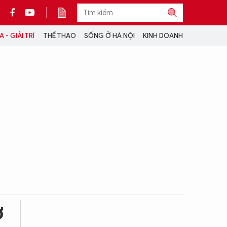
 - GIẢI TRÍ
THỂ THAO
SỐNG Ở HÀ NỘI
KINH DOANH
THÔNG TIN THÊM
CỘNG TÁC VỚI ANTĐ
TRA CỨU XE
HOTLINE: 032 9907 579
ở