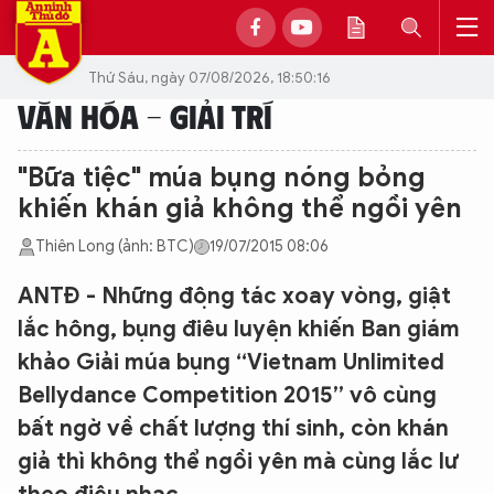
Thứ Sáu, ngày 07/08/2026, 18:50:16
VĂN HÓA - GIẢI TRÍ
"Bữa tiệc" múa bụng nóng bỏng
khiến khán giả không thể ngồi yên
Thiên Long (ảnh: BTC)
19/07/2015 08:06
ANTĐ - Những động tác xoay vòng, giật
lắc hông, bụng điêu luyện khiến Ban giám
khảo Giải múa bụng “Vietnam Unlimited
Bellydance Competition 2015” vô cùng
bất ngờ về chất lượng thí sinh, còn khán
giả thì không thể ngồi yên mà cùng lắc lư