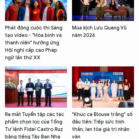
Phát động cuộc thi Sáng
Mùa kịch Lưu Quang Vũ
tạo video - "Hòa bình và
năm 2026
thanh niên" hưởng ứng
Hội nghị cấp cao Pháp
ngữ lần thứ XX
Ra mắt Tuyển tập các tác
"Khúc ca Blouse trắng" số
phẩm chọn lọc của Tổng
đầu tiên: Tiếp sức tinh
Tư lệnh Fidel Castro Ruz
thần, lan tỏa giá trị nhân
bằng tiếng Tây Ban Nha
văn