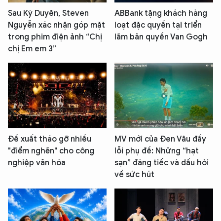
Sau Kỳ Duyên, Steven
ABBank tặng khách hàng
Nguyễn xác nhận góp mặt
loạt đặc quyền tại triển
trong phim điện ảnh “Chị
lãm bản quyền Van Gogh
chị Em em 3”
Đề xuất tháo gỡ nhiều
MV mới của Đen Vâu đầy
"điểm nghẽn" cho công
lỗi phụ đề: Những “hạt
nghiệp văn hóa
sạn” đáng tiếc và dấu hỏi
về sức hút