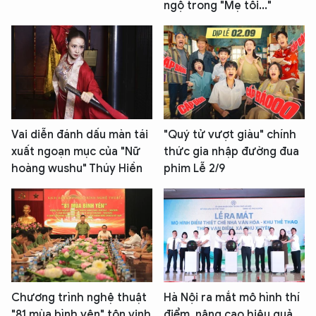
ngộ trong "Mẹ tôi..."
Vai diễn đánh dấu màn tái
"Quý tử vượt giàu" chính
xuất ngoạn mục của "Nữ
thức gia nhập đường đua
hoàng wushu" Thúy Hiền
phim Lễ 2/9
Chương trình nghệ thuật
Hà Nội ra mắt mô hình thí
"81 mùa bình yên" tôn vinh
điểm, nâng cao hiệu quả