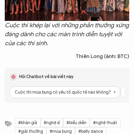
Cuộc thi khép lại với những phần thưởng xứng
đáng dành cho các màn trình diễn tuyệt vời
của các thí sinh.
Thiên Long (ảnh: BTC)
Hỏi Chatbot về bài viết này
Cuộc thi múa bụng có yếu tố quốc tế nào không?
Giải
#khán giả
#nghệ sĩ
#biểu diễn
#nghệ thuật
#giải thưởng
#múa bụng
#belly dance