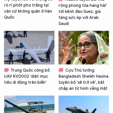
rò rỉ phốt pho trắng tại
rộng phong tỏa hàng hải'
căn cứ không quân ở Hàn
tới kênh đào Suez, gia
Quốc
tăng sức ép với Arab
Saudi
Trung Quốc công bố
Cựu Thủ tướng
UAV KVD002 'diệt mục
Bangladesh Sheikh Hasina
tiêu di động trên biển'
tuyên bố 'sẽ trở về', bất
chấp án tử hình vắng mặt