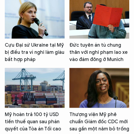
Cựu Đại sứ Ukraine tại Mỹ
Đức tuyên án tù chung
bị điều tra vì nghi làm giàu
thân với nghi phạm lao xe
bất hợp pháp
vào đám đông ở Munich
Mỹ hoàn trả 100 tỷ USD
Thượng viện Mỹ phê
tiền thuế quan sau phán
chuẩn Giám đốc CDC mới
quyết của Tòa án Tối cao
sau gần một năm bỏ trống