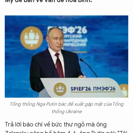
Mỹ để bàn về vấn đề hòa bình.
Tổng thống Nga Putin bác đề xuất gặp mặt của Tổng
thống Ukraine
Trả lời báo chí về bức thư ngỏ mà ông