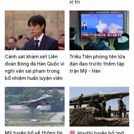
vị trí
Cảnh sát khám xét Liên
Triều Tiên phóng tên lửa
đoàn Bóng đá Hàn Quốc vì
đạn đạo trước thềm tập
nghi vấn sai phạm trong
trận Mỹ - Hàn
bổ nhiệm huấn luyện viên
Mỹ tuyên bố về thông tin
Houthi tuyên bố 'mở