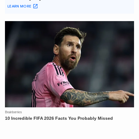
XIN CHÀO,
TÔI LÀ CHATBOT CỦA
Hãy hỏi tôi bất kỳ điều gì bạn cần biết về
An Ninh Thủ Đô nhé. Tôi sẵn sàng hỗ trợ!