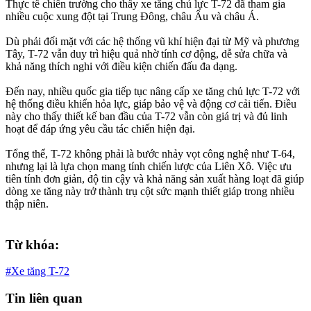
Thực tế chiến trường cho thấy xe tăng chủ lực T-72 đã tham gia
nhiều cuộc xung đột tại Trung Đông, châu Âu và châu Á.
Dù phải đối mặt với các hệ thống vũ khí hiện đại từ Mỹ và phương
Tây, T-72 vẫn duy trì hiệu quả nhờ tính cơ động, dễ sửa chữa và
khả năng thích nghi với điều kiện chiến đấu đa dạng.
Đến nay, nhiều quốc gia tiếp tục nâng cấp xe tăng chủ lực T-72 với
hệ thống điều khiển hỏa lực, giáp bảo vệ và động cơ cải tiến. Điều
này cho thấy thiết kế ban đầu của T-72 vẫn còn giá trị và đủ linh
hoạt để đáp ứng yêu cầu tác chiến hiện đại. ​
Tổng thể, T-72 không phải là bước nhảy vọt công nghệ như T-64,
nhưng lại là lựa chọn mang tính chiến lược của Liên Xô. Việc ưu
tiên tính đơn giản, độ tin cậy và khả năng sản xuất hàng loạt đã giúp
dòng xe tăng này trở thành trụ cột sức mạnh thiết giáp trong nhiều
thập niên.
Từ khóa:
#Xe tăng T-72
Tin liên quan