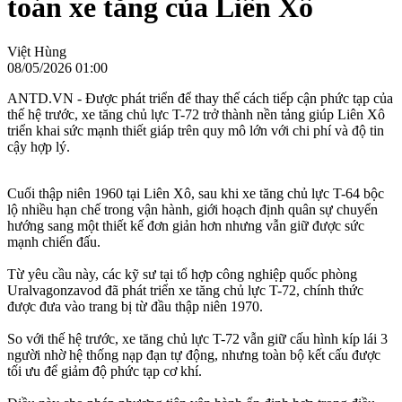
toán xe tăng của Liên Xô
Việt Hùng
08/05/2026 01:00
ANTD.VN - Được phát triển để thay thế cách tiếp cận phức tạp của
thế hệ trước, xe tăng chủ lực T-72 trở thành nền tảng giúp Liên Xô
triển khai sức mạnh thiết giáp trên quy mô lớn với chi phí và độ tin
cậy hợp lý.
Cuối thập niên 1960 tại Liên Xô, sau khi xe tăng chủ lực T-64 bộc
lộ nhiều hạn chế trong vận hành, giới hoạch định quân sự chuyển
hướng sang một thiết kế đơn giản hơn nhưng vẫn giữ được sức
mạnh chiến đấu.
Từ yêu cầu này, các kỹ sư tại tổ hợp công nghiệp quốc phòng
Uralvagonzavod đã phát triển xe tăng chủ lực T-72, chính thức
được đưa vào trang bị từ đầu thập niên 1970.
So với thế hệ trước, xe tăng chủ lực T-72 vẫn giữ cấu hình kíp lái 3
người nhờ hệ thống nạp đạn tự động, nhưng toàn bộ kết cấu được
tối ưu để giảm độ phức tạp cơ khí.