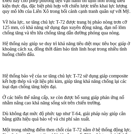
Điều này cho phép phương tiện vận hành ổn định hơn trong điều
kiện thực địa, đặc biệt phù hợp với chiến lược triển khai lực lượng
quy mô lớn của Liên Xô trong bối cảnh cạnh tranh quân sự với Mỹ.
Về hỏa lực, xe tăng chủ lực T-72 được trang bị pháo nòng trơn cỡ
125 mm, có khả năng sử dụng đạn xuyên động năng, đạn nổ lõm
chống tăng và tên lửa chống tăng dẫn đường phóng qua nòng.
Hệ thống này giúp xe duy trì khả năng tiêu diệt mục tiêu bọc giáp ở
khoảng cách xa, đồng thời đảm bảo tính linh hoạt trong nhiều tình
huống chiến đấu. ​
Hệ thống bảo vệ của xe tăng chủ lực T-72 sử dụng giáp composite
kết hợp thép và vật liệu phi kim, giúp tăng khả năng chống lại các
loại đạn chống tăng hiện đại.
Ở các biến thể nâng cấp, xe còn được bổ sung giáp phản ứng nổ
nhằm nâng cao khả năng sống sót trên chiến trường.
Dù không đạt mức độ phức tạp như T-64, giải pháp này giúp cân
bằng giữa hiệu quả bảo vệ và chi phí sản xuất.
Một trong những điểm then chốt của T-72 nằm ở hệ thống động lực.