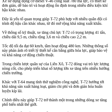
Xe sử dụng động cơ diesel V-46 công suất 780 mã lực, có thiết kế
đơn giản, dễ bảo trì và hoạt động ổn định trong nhiều điều kiện khí
hậu khác nhau.
Đây là yếu tố quan trọng giúp T-72 phù hợp với nhiều quân đội có
trình độ hậu cần khác nhau, từ đó mở rộng khả năng xuất khẩu.
Về thông số kỹ thuật, xe tăng chủ lực T-72 có trọng lượng 41 tấn,
chiều dài 9,5 m, chiều rộng 3,6 m và chiều cao 2,2 m.
Tốc độ tối đa đạt 60 km/h, tầm hoạt động 480 km. Những thông số
này phản ánh rõ triết lý thiết kế cân bằng giữa hỏa lực, giáp bảo vệ
và khả năng cơ động chiến thuật.
Trong chiến lược quân sự của Liên Xô, T-72 đóng vai trò lực lượng
nòng cốt, cho phép triển khai số lượng lớn xe tăng trên nhiều hướng
chiến trường.
Khác với T-64 mang tính thử nghiệm công nghệ, T-72 hướng tới
khả năng sản xuất hàng loạt, giảm chi phí và đơn giản hóa huấn
luyện kíp lái.
Chính điều này giúp T-72 trở thành một trong những dòng xe tăng
phổ biến nhất thế giới.