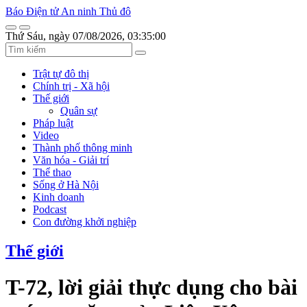
Báo Điện tử An ninh Thủ đô
Thứ Sáu, ngày 07/08/2026, 03:35:00
Trật tự đô thị
Chính trị - Xã hội
Thế giới
Quân sự
Pháp luật
Video
Thành phố thông minh
Văn hóa - Giải trí
Thể thao
Sống ở Hà Nội
Kinh doanh
Podcast
Con đường khởi nghiệp
Thế giới
T-72, lời giải thực dụng cho bài