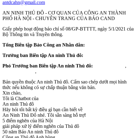
antdcahn@gmail.com
AN NINH THỦ ĐÔ - CƠ QUAN CỦA CÔNG AN THÀNH
PHỐ HÀ NỘI - CHUYÊN TRANG CỦA BÁO CAND
Giấy phép hoạt động báo chí số 08/GP-BTTTT, ngày 5/1/2021 của
Bộ Thông tin và Truyền thông.
Tổng Biên tập Báo Công an Nhân dân:
Nguyễn Thanh Bình
Trưởng ban Biên tập An ninh Thủ đô:
Chu Quốc Dũng
Phó Trưởng ban Biên tập An ninh Thủ đô:
Vũ Mạnh Hùng
,
Lưu Hồng Quân
,
Đỗ Trần Quân
Bản quyền thuộc An ninh Thủ đô. Cấm sao chép dưới mọi hình
thức nếu không có sự chấp thuận bằng văn bản.
Xin chào,
Tôi là Chatbot của
An ninh Thủ đô
Hãy hỏi tôi bất kỳ điều gì bạn cần biết về
An Ninh Thủ Đô nhé. Tôi sẵn sàng hỗ trợ!
5 điểm nghẽn của Hà Nội
giải pháp xử lý điểm nghẽn của Thủ đô
50 năm Báo An ninh Thủ đô
Công an Thủ đô Anh hùng