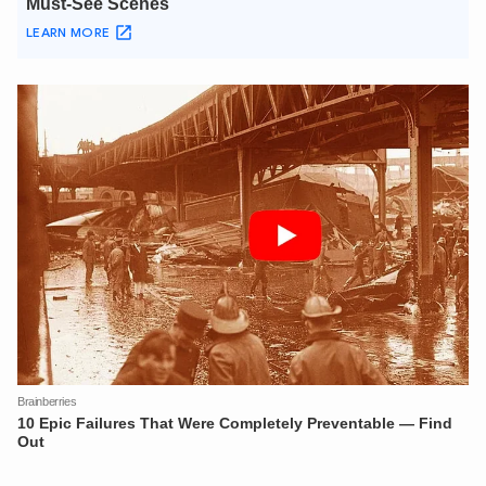
XIN CHÀO,
TÔI LÀ CHATBOT CỦA
Hãy hỏi tôi bất kỳ điều gì bạn cần biết về