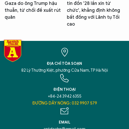
Gaza do ông Trump hậu
tin đồn '28 lần xin từ
thuẫn, từ chối đề xuất rút
chức', khẳng định không
quân
bất đồng với Lãnh tụ Tối
cao
ĐỊA CHỈ TÒA SOẠN
82 Lý Thường Kiệt, phường Cửa Nam, TP Hà Nội
ĐIỆN THOẠI
+84-24 3942 6355
ĐƯỜNG DÂY NÓNG: 032 9907 579
EMAIL