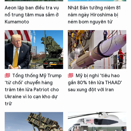
Aeon lập ban điều tra vụ
Nhật Bản tưởng niệm 81
nổ trung tâm mua sắm ở
năm ngày Hiroshima bị
Kumamoto
ném bom nguyên tử
Tổng thống Mỹ Trump
Mỹ bị nghi 'tiêu hao
‘từ chối’ chuyển hàng
gần 80% tên lửa THAAD'
trăm tên lửa Patriot cho
sau xung đột với Iran
Ukraine vì lo cạn kho dự
trữ