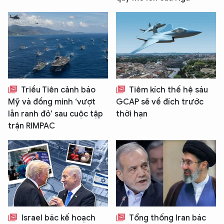
Triều Tiên cảnh báo
Tiêm kích thế hệ sáu
Mỹ và đồng minh ‘vượt
GCAP sẽ về đích trước
lằn ranh đỏ’ sau cuộc tập
thời hạn
trận RIMPAC
Israel bác kế hoạch
Tổng thống Iran bác