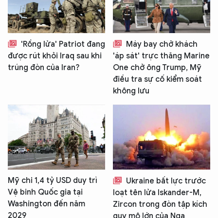
'Rồng lửa' Patriot đang
Máy bay chở khách
được rút khỏi Iraq sau khi
'áp sát' trực thăng Marine
trúng đòn của Iran?
One chở ông Trump, Mỹ
điều tra sự cố kiểm soát
không lưu
Mỹ chi 1,4 tỷ USD duy trì
Ukraine bất lực trước
Vệ binh Quốc gia tại
loạt tên lửa Iskander-M,
Washington đến năm
Zircon trong đòn tập kích
2029
quy mô lớn của Nga