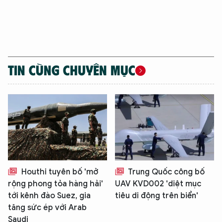
An Ninh Thủ Đô nhé. Tôi sẵn sàng hỗ trợ!
TIN CÙNG CHUYÊN MỤC
Houthi tuyên bố 'mở
Trung Quốc công bố
rộng phong tỏa hàng hải'
UAV KVD002 'diệt mục
tới kênh đào Suez, gia
tiêu di động trên biển'
tăng sức ép với Arab
Saudi