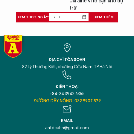
Ukraine vì lo cạn kho dự
trữ
XEM THEO NGÀY:
XEM THÊM
ĐỊA CHỈ TÒA SOẠN
82 Lý Thường Kiệt, phường Cửa Nam, TP Hà Nội
ĐIỆN THOẠI
+84-24 3942 6355
ĐƯỜNG DÂY NÓNG: 032 9907 579
EMAIL
antdcahn@gmail.com