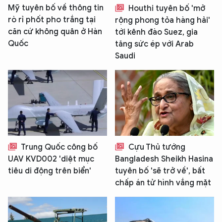
Mỹ tuyên bố về thông tin
Houthi tuyên bố 'mở
rò rỉ phốt pho trắng tại
rộng phong tỏa hàng hải'
căn cứ không quân ở Hàn
tới kênh đào Suez, gia
Quốc
tăng sức ép với Arab
Saudi
Trung Quốc công bố
Cựu Thủ tướng
UAV KVD002 'diệt mục
Bangladesh Sheikh Hasina
tiêu di động trên biển'
tuyên bố 'sẽ trở về', bất
chấp án tử hình vắng mặt