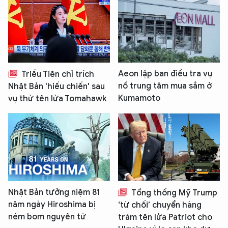
Aeon lập ban điều tra vụ
Triều Tiên chỉ trích
nổ trung tâm mua sắm ở
Nhật Bản 'hiếu chiến' sau
Kumamoto
vụ thử tên lửa Tomahawk
Nhật Bản tưởng niệm 81
Tổng thống Mỹ Trump
năm ngày Hiroshima bị
‘từ chối’ chuyển hàng
ném bom nguyên tử
trăm tên lửa Patriot cho