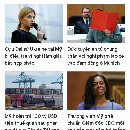
Cựu Đại sứ Ukraine tại Mỹ
Đức tuyên án tù chung
bị điều tra vì nghi làm giàu
thân với nghi phạm lao xe
bất hợp pháp
vào đám đông ở Munich
XIN CHÀO,
TÔI LÀ CHATBOT CỦA
Mỹ hoàn trả 100 tỷ USD
Thượng viện Mỹ phê
tiền thuế quan sau phán
chuẩn Giám đốc CDC mới
Hãy hỏi tôi bất kỳ điều gì bạn cần biết về