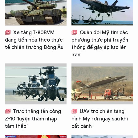
Xe tăng T-80BVM
Quân đội Mỹ tìm các
đang tiến hóa theo thực
phương thức phi truyền
tế chiến trường Đông Âu
thống để gây áp lực lên
Iran
Trực thăng tấn công
UAV trợ chiến tàng
Z-10 'luyện thâm nhập
hình Mỹ rơi ngay sau khi
tầm thấp'
cất cánh