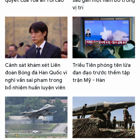
quyết của Tòa án Tối cao
sau gần một năm bỏ trống
An Ninh Thủ Đô nhé. Tôi sẵn sàng hỗ trợ!
vị trí
Cảnh sát khám xét Liên
Triều Tiên phóng tên lửa
đoàn Bóng đá Hàn Quốc vì
đạn đạo trước thềm tập
nghi vấn sai phạm trong
trận Mỹ - Hàn
bổ nhiệm huấn luyện viên