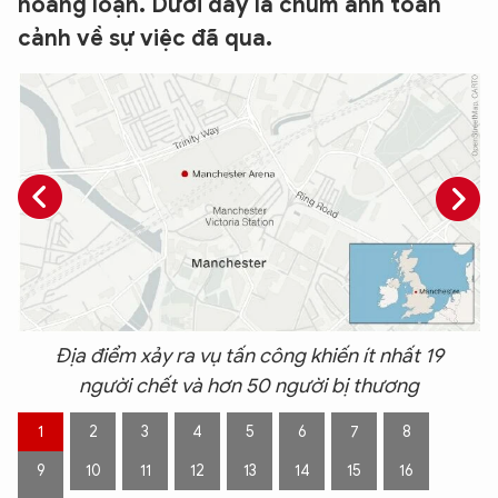
hoảng loạn. Dưới đây là chùm ảnh toàn
cảnh về sự việc đã qua.
Địa điểm xảy ra vụ tấn công khiến ít nhất 19
người chết và hơn 50 người bị thương
1
2
3
4
5
6
7
8
9
10
11
12
13
14
15
16