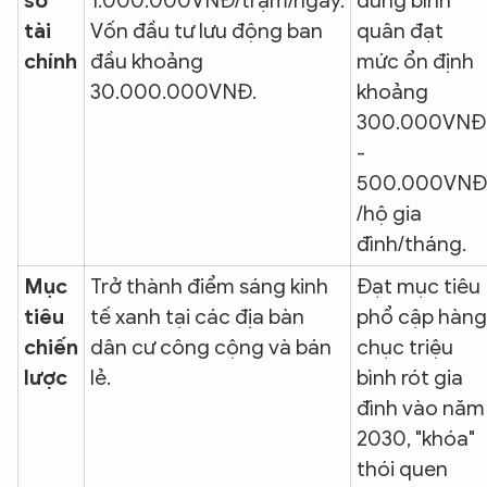
số
1.000.000VNĐ/trạm/ngày.
dùng bình
tài
Vốn đầu tư lưu động ban
quân đạt
chính
đầu khoảng
mức ổn định
30.000.000VNĐ.
khoảng
300.000VNĐ
-
500.000VNĐ
/hộ gia
đình/tháng.
Mục
Trở thành điểm sáng kinh
Đạt mục tiêu
tiêu
tế xanh tại các địa bàn
phổ cập hàng
chiến
dân cư công cộng và bán
chục triệu
lược
lẻ.
bình rót gia
đình vào năm
2030, "khóa"
thói quen