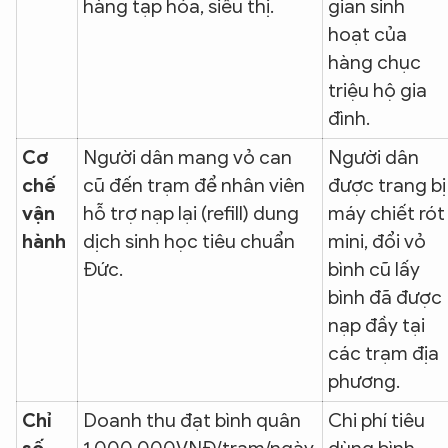
hàng tạp hóa, siêu thị.
gian sinh
hoạt của
hàng chục
triệu hộ gia
đình.
Cơ
Người dân mang vỏ can
Người dân
chế
cũ đến trạm để nhân viên
được trang bị
vận
hỗ trợ nạp lại (refill) dung
máy chiết rót
hành
dịch sinh học tiêu chuẩn
mini, đổi vỏ
Đức.
bình cũ lấy
bình đã được
nạp đầy tại
các trạm địa
phương.
Chỉ
Doanh thu đạt bình quân
Chi phí tiêu