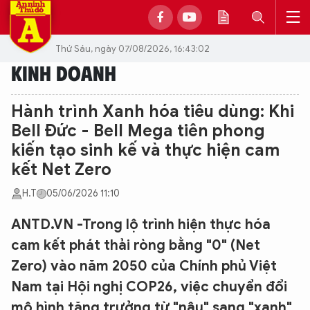
Thứ Sáu, ngày 07/08/2026, 16:43:02
KINH DOANH
Hành trình Xanh hóa tiêu dùng: Khi
Bell Đức - Bell Mega tiên phong
kiến tạo sinh kế và thực hiện cam
kết Net Zero
H.T
05/06/2026 11:10
ANTD.VN -Trong lộ trình hiện thực hóa
cam kết phát thải ròng bằng "0" (Net
Zero) vào năm 2050 của Chính phủ Việt
Nam tại Hội nghị COP26, việc chuyển đổi
mô hình tăng trưởng từ "nâu" sang "xanh"