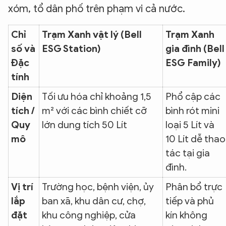
xóm, tổ dân phố trên phạm vi cả nước.
Chỉ
Trạm Xanh vật lý (Bell
Trạm Xanh
số và
ESG Station)
gia đình (Bell
Đặc
ESG Family)
tính
Diện
Tối ưu hóa chỉ khoảng 1,5
Phổ cập các
tích /
m² với các bình chiết cỡ
bình rót mini
Quy
lớn dung tích 50 Lít
loại 5 Lít và
mô
10 Lít dễ thao
tác tại gia
đình.
Vị trí
Trường học, bệnh viện, ủy
Phân bổ trực
lắp
ban xã, khu dân cư, chợ,
tiếp và phủ
đặt
khu công nghiệp, cửa
kín không