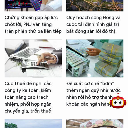
Chứng khoán gặp áp lực
Quy hoạch sông Hồng và
chốt lời, PNJ vẫn tăng
cuộc tái định hình giá trị
trần phiên thứ ba liên tiếp
bất động sản lõi đô thị
5 điểm nghẽn của Hà Nội
giải pháp xử lý điểm nghẽn của
Cục Thuế đề nghị các
Đề xuất cơ chế “bơm”
công ty kế toán, kiểm
thêm ngân quỹ nhà nước
toán nâng cao trách
nhàn rỗi hỗ trợ thanh
nhiệm, phối hợp ngăn
khoản các ngân hàng
chuyển giá, trốn thuế