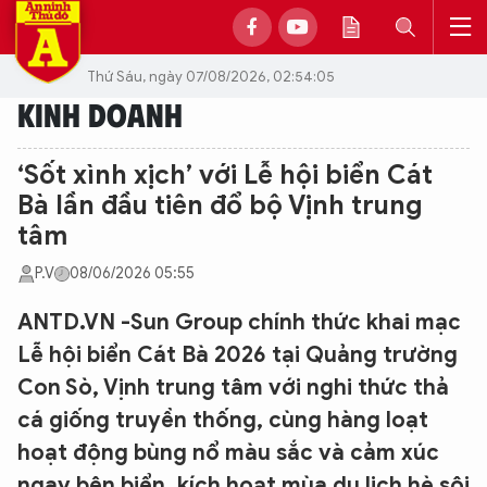
Thứ Sáu, ngày 07/08/2026, 02:54:05
KINH DOANH
‘Sốt xình xịch’ với Lễ hội biển Cát
Bà lần đầu tiên đổ bộ Vịnh trung
tâm
P.V
08/06/2026 05:55
ANTD.VN -Sun Group chính thức khai mạc
Lễ hội biển Cát Bà 2026 tại Quảng trường
Con Sò, Vịnh trung tâm với nghi thức thả
cá giống truyền thống, cùng hàng loạt
hoạt động bùng nổ màu sắc và cảm xúc
ngay bên biển, kích hoạt mùa du lịch hè sôi