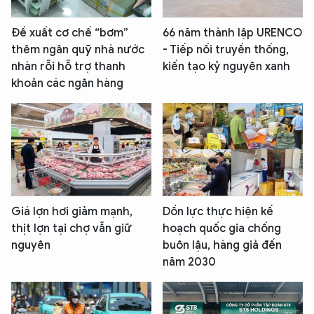
Đề xuất cơ chế “bơm”
66 năm thành lập URENCO
thêm ngân quỹ nhà nước
- Tiếp nối truyền thống,
nhàn rỗi hỗ trợ thanh
kiến tạo kỷ nguyên xanh
khoản các ngân hàng
Giá lợn hơi giảm mạnh,
Dồn lực thực hiện kế
thịt lợn tại chợ vẫn giữ
hoạch quốc gia chống
nguyên
buôn lậu, hàng giả đến
năm 2030