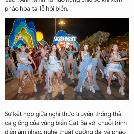
pháo hoa tại lễ hội biển.
XIN CHÀO,
TÔI LÀ CHATBOT CỦA
Hãy hỏi tôi bất kỳ điều gì bạn cần biết về
An Ninh Thủ Đô nhé. Tôi sẵn sàng hỗ trợ!
Sự kết hợp giữa nghi thức truyền thống thả
cá giống của vùng biển Cát Bà với chuỗi trình
diễn âm nhạc, nghệ thuật đương đại và pháo