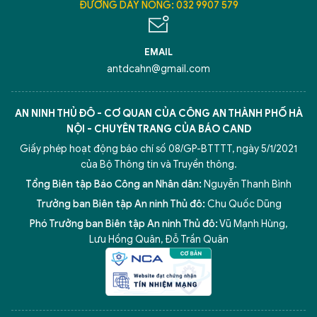
ĐƯỜNG DÂY NÓNG: 032 9907 579
EMAIL
antdcahn@gmail.com
AN NINH THỦ ĐÔ - CƠ QUAN CỦA CÔNG AN THÀNH PHỐ HÀ
NỘI - CHUYÊN TRANG CỦA BÁO CAND
Giấy phép hoạt động báo chí số 08/GP-BTTTT, ngày 5/1/2021
của Bộ Thông tin và Truyền thông.
Tổng Biên tập Báo Công an Nhân dân:
Nguyễn Thanh Bình
Trưởng ban Biên tập An ninh Thủ đô:
Chu Quốc Dũng
Phó Trưởng ban Biên tập An ninh Thủ đô:
Vũ Mạnh Hùng
,
Lưu Hồng Quân
,
Đỗ Trần Quân
5 điểm nghẽn của Hà Nội
giải pháp xử lý điểm nghẽn của