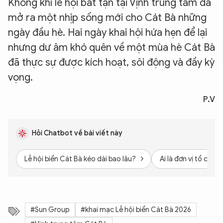
Không khí lễ hội bất tận tại Vịnh trung tâm đã
mở ra một nhịp sống mới cho Cát Bà những
ngày đầu hè. Hai ngày khai hội hứa hẹn để lại
nhưng dư âm khó quên về một mùa hè Cát Bà
đã thực sự được kích hoạt, sôi động và đầy kỳ
vọng.
P.V
Hỏi Chatbot về bài viết này
Lễ hội biển Cát Bà kéo dài bao lâu?
Ai là đơn vị tổ chức
#Sun Group
#khai mạc Lễ hội biển Cát Bà 2026