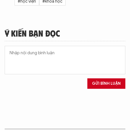
#học viện
#khoa học
Ý KIẾN BẠN ĐỌC
GỬI BÌNH LUẬN