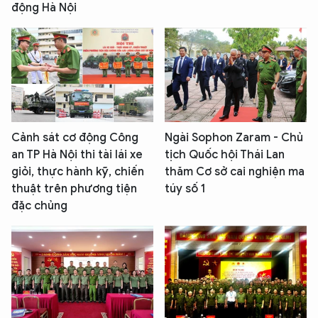
động Hà Nội
XIN CHÀO,
TÔI LÀ CHATBOT CỦA
Hãy hỏi tôi bất kỳ điều gì bạn cần biết về
An Ninh Thủ Đô nhé. Tôi sẵn sàng hỗ trợ!
Cảnh sát cơ động Công
Ngài Sophon Zaram - Chủ
an TP Hà Nội thi tài lái xe
tịch Quốc hội Thái Lan
giỏi, thực hành kỹ, chiến
thăm Cơ sở cai nghiện ma
thuật trên phương tiện
túy số 1
đặc chủng