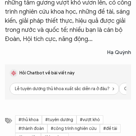
những tấm gương vượt khó vươn lên, có công
trình nghiên cứu khoa học, những đề tài, sáng
kiến, giải pháp thiết thực, hiệu quả được giải
trong nước và quốc tế; nhiều bạn là cán bộ
Đoàn, Hội tích cực, năng động...
Hạ Quỳnh
Hỏi Chatbot về bài viết này
Lễ tuyên dương thủ khoa xuất sắc diễn ra ở đâu?
Có ba
#thủ khoa
#tuyên dương
#vượt khó
#thành đoàn
#công trình nghiên cứu
#đề tài