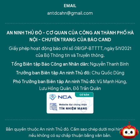
EMAIL
antdcahn@gmail.com
AN NINH THỦ ĐÔ - CƠ QUAN CỦA CÔNG AN THÀNH PHỐ HÀ
NỘI - CHUYÊN TRANG CỦA BÁO CAND
Giấy phép hoạt động báo chí số 08/GP-BTTTT, ngày 5/1/2021
của Bộ Thông tin và Truyền thông.
Tổng Biên tập Báo Công an Nhân dân:
Nguyễn Thanh Bình
Trưởng ban Biên tập An ninh Thủ đô:
Chu Quốc Dũng
Phó Trưởng ban Biên tập An ninh Thủ đô:
Vũ Mạnh Hùng
,
Lưu Hồng Quân
,
Đỗ Trần Quân
5 điểm nghẽn của Hà Nội
giải pháp xử lý điểm nghẽn của
Bản quyền thuộc An ninh Thủ đô. Cấm sao chép dưới mọi hình thức
nếu không có sự chấp thuận bằng văn bản.