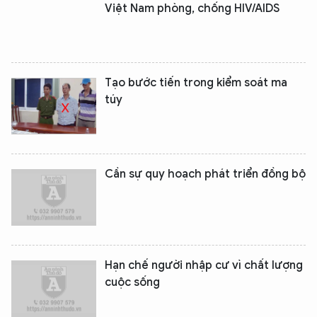
Việt Nam phòng, chống HIV/AIDS
Tạo bước tiến trong kiểm soát ma
túy
XIN CHÀO,
TÔI LÀ CHATBOT CỦA
Cần sự quy hoạch phát triển đồng bộ
Hãy hỏi tôi bất kỳ điều gì bạn cần biết về
An Ninh Thủ Đô nhé. Tôi sẵn sàng hỗ trợ!
Hạn chế người nhập cư vì chất lượng
cuộc sống