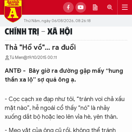
Thứ Năm, ngày 06/08/2026, 08:26:18
CHÍNH TRỊ - XÃ HỘI
Thả "Hổ vồ"... ra đuổi
Tú Men
19/10/2015 00:11
ANTĐ - Bây giờ ra đường gặp mấy “hung
thần xa lộ” sợ quá ông ạ.
- Cọc cạch xe đạp như tôi, “tránh voi chả xấu
mặt nào”, hễ ngoái cổ thấy “nó” là nhảy
xuống dắt bộ hoặc leo lên vỉa hè, yên thân.
- Mẹo vặt của ông cũ rồi, không thể tránh