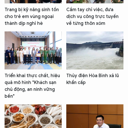
Trang bị kỹ năng sinh tồn
Cầm tay chỉ việc, đưa
XIN CHÀO,
cho trẻ em vùng ngoại
dịch vụ công trực tuyến
thành dịp nghỉ hè
về từng thôn xóm
TÔI LÀ CHATBOT CỦA
Hãy hỏi tôi bất kỳ điều gì bạn cần biết về
An Ninh Thủ Đô nhé. Tôi sẵn sàng hỗ trợ!
Triển khai thực chất, hiệu
Thủy điện Hòa Bình xả lũ
quả mô hình "Khách sạn
khẩn cấp
chủ động, an ninh vững
bền"