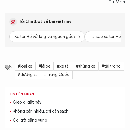
Tú Men
Hỏi Chatbot về bài viết này
Xe tải 'Hổ vồ' là gì và nguồn gốc?
Tại sao xe tải 'Hổ vồ'
#loại xe
#lái xe
#xe tải
#thùng xe
#tải trọng
#đường sá
#Trung Quốc
TIN LIÊN QUAN
Gieo gì gặt nấy
Không cần nhiều, chỉ cần sạch
Coi trời bằng vung