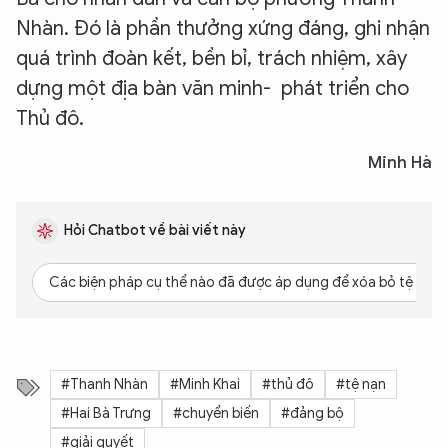
Nhàn. Đó là phần thưởng xứng đáng, ghi nhận
XIN CHÀO,
quá trình đoàn kết, bền bỉ, trách nhiệm, xây
TÔI LÀ CHATBOT CỦA
dựng một địa bàn văn minh- phát triển cho
Thủ đô.
Hãy hỏi tôi bất kỳ điều gì bạn cần biết về
Minh Hà
An Ninh Thủ Đô nhé. Tôi sẵn sàng hỗ trợ!
Hỏi Chatbot về bài viết này
Các biện pháp cụ thể nào đã được áp dụng để xóa bỏ tệ nạn 
#Thanh Nhàn
#Minh Khai
#thủ đô
#tệ nạn
#Hai Bà Trưng
#chuyển biến
#đảng bộ
#giải quyết