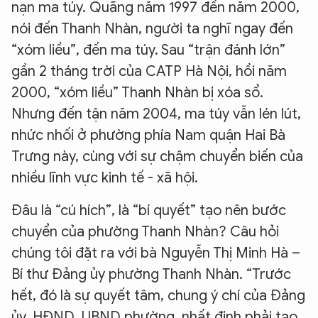
nạn ma túy. Quãng năm 1997 đến năm 2000,
nói đến Thanh Nhàn, người ta nghĩ ngay đến
“xóm liều”, đến ma túy. Sau “trận đánh lớn”
gần 2 tháng trời của CATP Hà Nội, hồi năm
2000, “xóm liều” Thanh Nhàn bị xóa sổ.
Nhưng đến tận năm 2004, ma túy vẫn lén lút,
nhức nhối ở phường phía Nam quận Hai Bà
Trưng này, cùng với sự chậm chuyển biến của
nhiều lĩnh vực kinh tế - xã hội.
Đâu là “cú hích”, là “bí quyết” tạo nên bước
chuyển của phường Thanh Nhàn? Câu hỏi
chúng tôi đặt ra với bà Nguyễn Thị Minh Hà –
Bí thư Đảng ủy phường Thanh Nhàn. “Trước
hết, đó là sự quyết tâm, chung ý chí của Đảng
ủy, HĐND, UBND phường, nhất định phải tạo