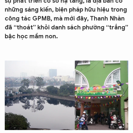
sự phát triển cơ sở hạ tầng, là địa bàn có
những sáng kiến, biện pháp hữu hiệu trong
công tác GPMB, mà mới đây, Thanh Nhàn
đã “thoát” khỏi danh sách phường “trắng”
bậc học mầm non.