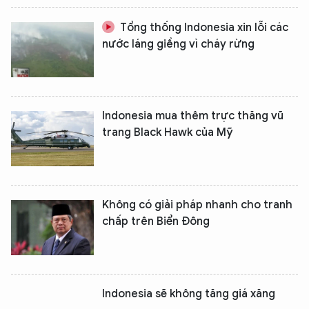
XIN CHÀO,
TÔI LÀ CHATBOT CỦA
Tổng thống Indonesia xin lỗi các
nước láng giềng vì cháy rừng
Hãy hỏi tôi bất kỳ điều gì bạn cần biết về
An Ninh Thủ Đô nhé. Tôi sẵn sàng hỗ trợ!
Indonesia mua thêm trực thăng vũ
trang Black Hawk của Mỹ
Không có giải pháp nhanh cho tranh
chấp trên Biển Đông
Indonesia sẽ không tăng giá xăng