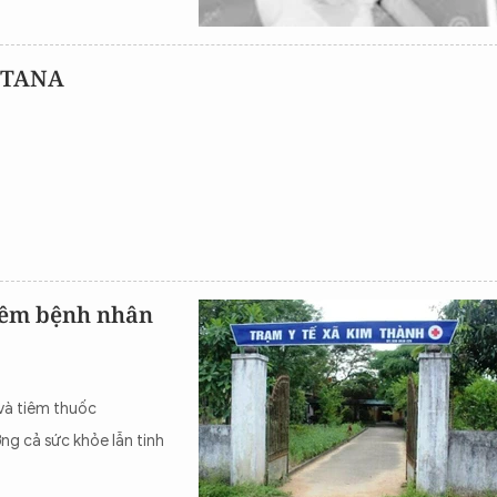
g TANA
g
tiêm bệnh nhân
 và tiêm thuốc
ng cả sức khỏe lẫn tinh