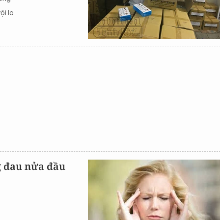
ội lo
g đau nửa đầu