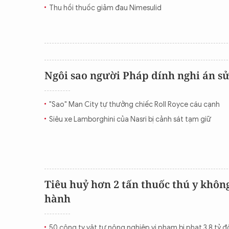
Thu hồi thuốc giảm đau Nimesulid
Ngôi sao người Pháp dính nghi án s
"Sao" Man City tự thưởng chiếc Roll Royce cáu cạnh
Siêu xe Lamborghini của Nasri bị cảnh sát tạm giữ
Tiêu huỷ hơn 2 tấn thuốc thú y khô
hành
50 công ty vật tư nông nghiệp vi phạm bị phạt 3,8 tỷ 