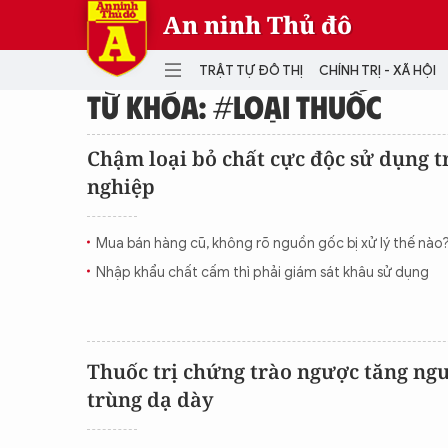
An ninh Thủ đô
TRẬT TỰ ĐÔ THỊ
CHÍNH TRỊ - XÃ HỘI
TỪ KHÓA: #LOẠI THUỐC
DANH MỤC
Chậm loại bỏ chất cực độc sử dụng 
nghiệp
TRẬT TỰ ĐÔ THỊ
CHÍ
THẾ GIỚI
PH
Mua bán hàng cũ, không rõ nguồn gốc bị xử lý thế nào
Quân sự
Nhập khẩu chất cấm thì phải giám sát khâu sử dụng
THÀNH PHỐ THÔNG MINH
VĂ
THỂ THAO
SỐ
KINH DOANH
MU
Thuốc trị chứng trào ngược tăng ng
trùng dạ dày