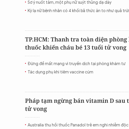
Sơ ý nuốt tăm, một phụ nữ suýt thủng dạ dày
CON ĐƯỜNG KHỞI NGHIỆP
Kỳ lạ nữ bệnh nhân có 4 khối bã thức ăn to như quả tr
TP.HCM: Thanh tra toàn diện phòng
thuốc khiến cháu bé 13 tuổi tử vong
Đừng để mất mạng vì truyền dịch tại phòng khám tư
Tác dụng phụ khi tiêm vaccine cúm
Pháp tạm ngừng bán vitamin D sau 
tử vong
Australia thu hồi thuốc Panadol trẻ em nghi nhiễm độc