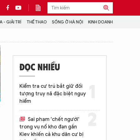
 - GIẢI TRÍ
THỂ THAO
SỐNG Ở HÀ NỘI
KINH DOANH
THÔNG TIN THÊM
CỘNG TÁC VỚI ANTĐ
ĐỌC NHIỀU
TRA CỨU XE
HOTLINE: 032 9907 579
Kiểm tra cư trú bắt giữ đối
tượng truy nã đặc biệt nguy
hiểm
Sai phạm 'chết người'
trong vụ nổ kho đạn gần
Kiev khiến cả khu dân cư bị