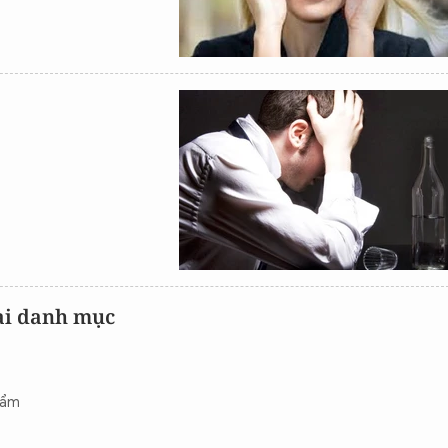
oài danh mục
hẩm