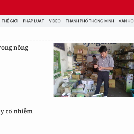
THẾ GIỚI
PHÁP LUẬT
VIDEO
THÀNH PHỐ THÔNG MINH
VĂN HÓA
MEDIA
trong nông
NH TRỊ - XÃ HỘI
VIDEO
Đại hội Đảng
PODCAST
ÁP LUẬT
ẢNH
?
LONGFORM
N HÓA - GIẢI TRÍ
INFOGRAPHIC
NG Ở HÀ NỘI
LỊCH VẠN SỰ
LTIMEDIA
Podcast
uy cơ nhiễm
Video
Ảnh
Infographic