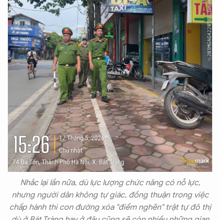
Nhắc lại lần nữa, dù lực lượng chức năng có nỗ lực,
nhưng người dân không tự giác, đồng thuận trong việc
chấp hành thì con đường xóa "điểm nghẽn" trật tự đô thị
dù ở Bát Tràng hay ở đâu cũng sẽ còn nhiều những gian