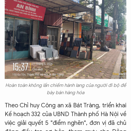
Hãy hỏi tôi bất kỳ điều gì bạn cần biết về
An Ninh Thủ Đô nhé. Tôi sẵn sàng hỗ trợ!
Hoàn toàn không lấn chiếm hành lang của người đi bộ để
bày bán hàng hóa
Theo Chỉ huy Công an xã Bát Tràng, triển khai
Kế hoạch 332 của UBND Thành phố Hà Nội về
việc giải quyết 5 "điểm nghẽn", đơn vị đã chủ