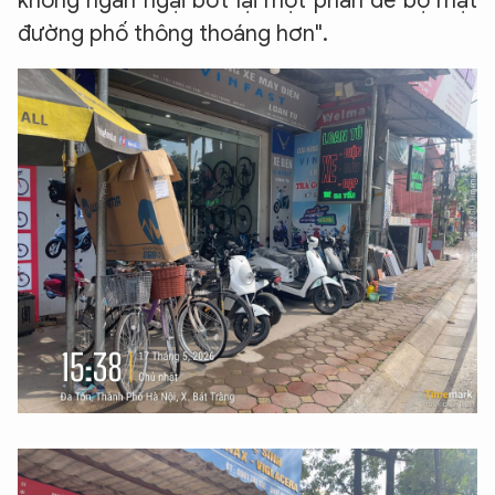
không ngần ngại bớt lại một phần để bộ mặt
đường phố thông thoáng hơn".
XIN CHÀO,
TÔI LÀ CHATBOT CỦA