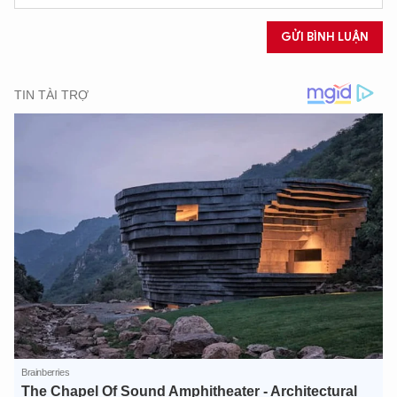
GỬI BÌNH LUẬN