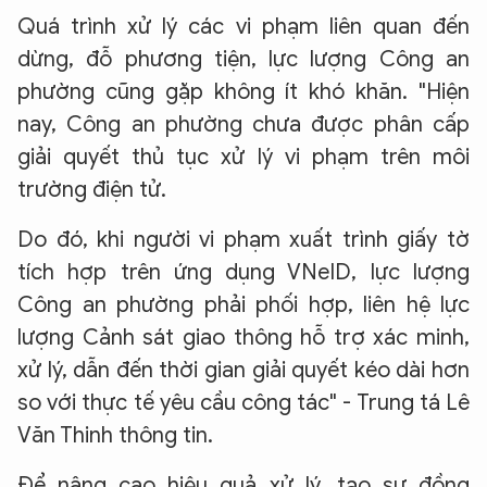
Hãy hỏi tôi bất kỳ điều gì bạn cần biết về
Quá trình xử lý các vi phạm liên quan đến
An Ninh Thủ Đô nhé. Tôi sẵn sàng hỗ trợ!
dừng, đỗ phương tiện, lực lượng Công an
phường cũng gặp không ít khó khăn. "Hiện
nay, Công an phường chưa được phân cấp
giải quyết thủ tục xử lý vi phạm trên môi
trường điện tử.
Do đó, khi người vi phạm xuất trình giấy tờ
tích hợp trên ứng dụng VNeID, lực lượng
Công an phường phải phối hợp, liên hệ lực
lượng Cảnh sát giao thông hỗ trợ xác minh,
xử lý, dẫn đến thời gian giải quyết kéo dài hơn
so với thực tế yêu cầu công tác" - Trung tá Lê
Văn Thinh thông tin.
Để nâng cao hiệu quả xử lý, tạo sự đồng