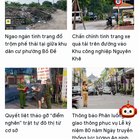
Ngao ngán tình trạng đổ
Chấn chỉnh tình trạng xe
trộm phế thải tại giữa khu
quá tải trên đường vào
dân cư phường Bồ Đề
Khu công nghiệp Nguyên
Khê
5 điểm nghẽn của Hà Nội
giải pháp xử lý điểm nghẽn của
Quyết liệt tháo gỡ “điểm
Thông báo Phân luồng
nghẽn” trật tự đô thị từ
giao thông phục vụ Lễ kỷ
cơ sở
niệm 80 năm Ngày truyền
thống lực lượng An ninh