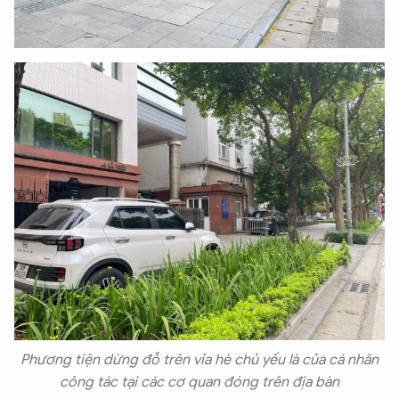
XIN CHÀO,
TÔI LÀ CHATBOT CỦA
Phương tiện dừng đỗ trên vỉa hè chủ yếu là của cá nhân
công tác tại các cơ quan đóng trên địa bàn