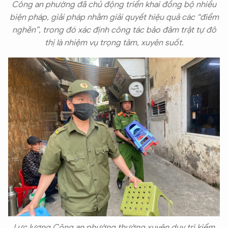
Công an phường đã chủ động triển khai đồng bộ nhiều
biện pháp, giải pháp nhằm giải quyết hiệu quả các “điểm
nghẽn”, trong đó xác định công tác bảo đảm trật tự đô
thị là nhiệm vụ trọng tâm, xuyên suốt.
Lực lượng Công an phường thường xuyên duy trì kiểm