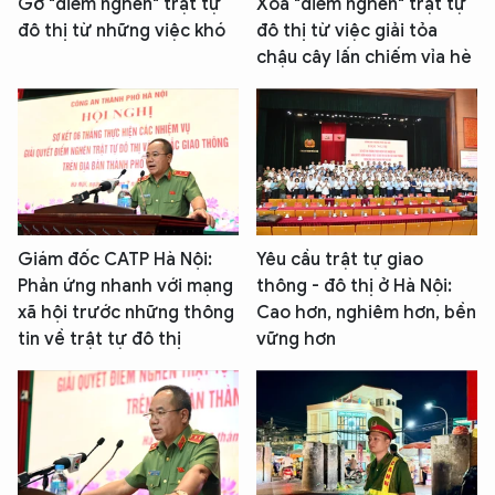
Gỡ "điểm nghẽn" trật tự
Xóa "điểm nghẽn" trật tự
đô thị từ những việc khó
đô thị từ việc giải tỏa
chậu cây lấn chiếm vỉa hè
Giám đốc CATP Hà Nội:
Yêu cầu trật tự giao
Phản ứng nhanh với mạng
thông - đô thị ở Hà Nội:
xã hội trước những thông
Cao hơn, nghiêm hơn, bền
tin về trật tự đô thị
vững hơn