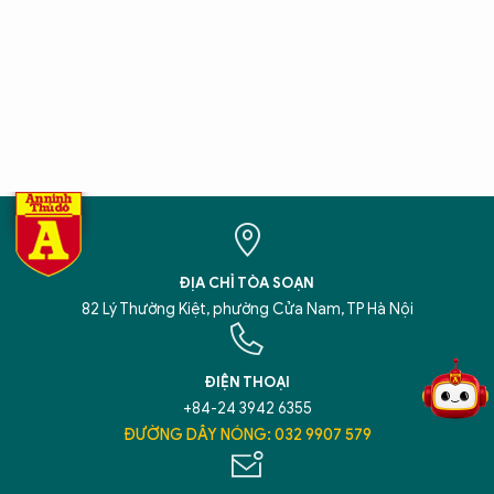
ĐỊA CHỈ TÒA SOẠN
5 điểm nghẽn của Hà Nội
giải pháp xử lý điểm nghẽn của
82 Lý Thường Kiệt, phường Cửa Nam, TP Hà Nội
ĐIỆN THOẠI
+84-24 3942 6355
ĐƯỜNG DÂY NÓNG: 032 9907 579