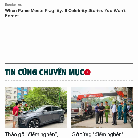
TIN CÙNG CHUYÊN MỤC
Tháo gỡ “điểm nghẽn”,
Gỡ từng "điểm nghẽn",