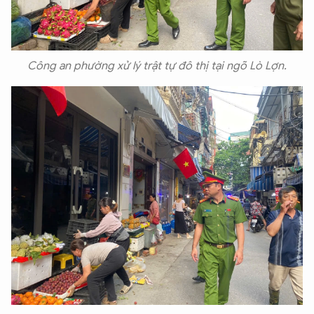
Hãy hỏi tôi bất kỳ điều gì bạn cần biết về
An Ninh Thủ Đô nhé. Tôi sẵn sàng hỗ trợ!
Công an phường xử lý trật tự đô thị tại ngõ Lò Lợn.