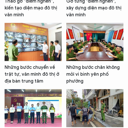
Tháo gỡ “điểm nghẽn”,
Gỡ từng "điểm nghẽn",
kiến tạo diện mạo đô thị
xây dựng diện mạo đô thị
văn minh
văn minh
Những bước chuyển về
Những bước chân không
trật tự, văn minh đô thị ở
mỏi vì bình yên phố
địa bàn trung tâm
phường