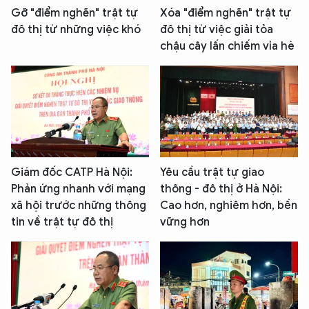
Gỡ "điểm nghẽn" trật tự
Xóa "điểm nghẽn" trật tự
đô thị từ những việc khó
đô thị từ việc giải tỏa
chậu cây lấn chiếm vỉa hè
Giám đốc CATP Hà Nội:
Yêu cầu trật tự giao
Phản ứng nhanh với mạng
thông - đô thị ở Hà Nội:
xã hội trước những thông
Cao hơn, nghiêm hơn, bền
tin về trật tự đô thị
vững hơn