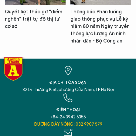
Quyết liệt tháo gỡ “điểm
Thông báo Phân luồng
nghẽn” trật tự đô thị từ
giao thông phục vụ Lễ kỷ
cơ sở
niệm 80 năm Ngày truyền
thống lực lượng An ninh
nhân dân - Bộ Công an
ĐỊA CHỈ TÒA SOẠN
82 Lý Thường Kiệt, phường Cửa Nam, TP Hà Nội
ĐIỆN THOẠI
+84-24 3942 6355
ĐƯỜNG DÂY NÓNG: 032 9907 579