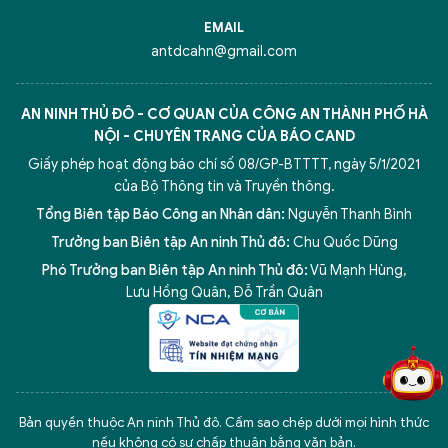
EMAIL
antdcahn@gmail.com
AN NINH THỦ ĐÔ - CƠ QUAN CỦA CÔNG AN THÀNH PHỐ HÀ
NỘI - CHUYÊN TRANG CỦA BÁO CAND
Giấy phép hoạt động báo chí số 08/GP-BTTTT, ngày 5/1/2021
của Bộ Thông tin và Truyền thông.
Tổng Biên tập Báo Công an Nhân dân:
Nguyễn Thanh Bình
Trưởng ban Biên tập An ninh Thủ đô:
Chu Quốc Dũng
Phó Trưởng ban Biên tập An ninh Thủ đô:
Vũ Mạnh Hùng
,
5 điểm nghẽn của Hà Nội
giải pháp xử lý điểm nghẽn của
Lưu Hồng Quân
,
Đỗ Trần Quân
Bản quyền thuộc An ninh Thủ đô. Cấm sao chép dưới mọi hình thức
nếu không có sự chấp thuận bằng văn bản.