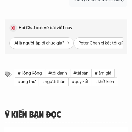
Hỏi Chatbot về bài viết này
Ai là người lập di chúc giả?
Peter Chan bị kết tội gì?
#Hồng Kông
#tội danh
#tài sản
#làm giả
#ung thư
#người thân
#quy kết
#khởi kiện
Ý KIẾN BẠN ĐỌC