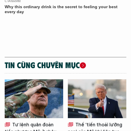
TIN CÙNG CHUYÊN MỤC
XIN CHÀO,
TÔI LÀ CHATBOT CỦA
Hãy hỏi tôi bất kỳ điều gì bạn cần biết về
Tư lệnh quân đoàn
Thế ‘tiến thoái lưỡng
An Ninh Thủ Đô nhé. Tôi sẵn sàng hỗ trợ!