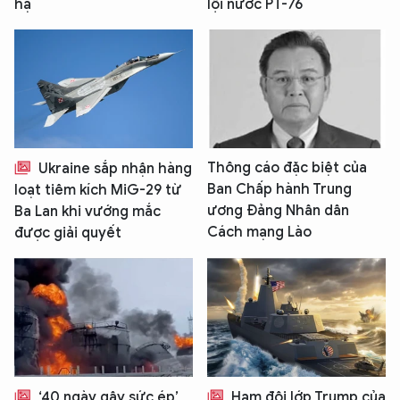
hạ
lội nước PT-76
Thông cáo đặc biệt của
Ukraine sắp nhận hàng
Ban Chấp hành Trung
loạt tiêm kích MiG-29 từ
ương Đảng Nhân dân
Ba Lan khi vướng mắc
Cách mạng Lào
được giải quyết
‘40 ngày gây sức ép’
Hạm đội lớp Trump của