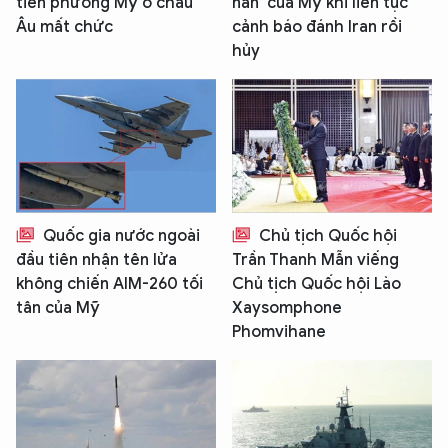
tiền phương Mỹ ở châu
nan’ của Mỹ khi liên tục
Âu mất chức
cảnh báo đánh Iran rồi
hủy
Quốc gia nước ngoài
Chủ tịch Quốc hội
đầu tiên nhận tên lửa
Trần Thanh Mẫn viếng
không chiến AIM-260 tối
Chủ tịch Quốc hội Lào
tân của Mỹ
Xaysomphone
Phomvihane