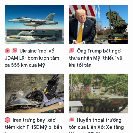
Ukraine ‘mơ’ về
Ông Trump bất ngờ
JDAM LR- bom lượn tầm
thừa nhận Mỹ ‘thiếu’ vũ
xa 555 km của Mỹ
khí tối tân
Iran trưng bày ‘xác’
Huyền thoại trường
tiêm kích F-15E Mỹ bị bắn
tồn của Liên Xô: Xe tăng