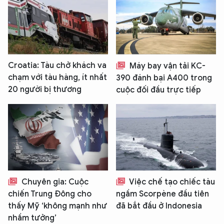
Croatia: Tàu chở khách va
Máy bay vận tải KC-
chạm với tàu hàng, ít nhất
390 đánh bại A400 trong
20 người bị thương
cuộc đối đầu trực tiếp
Chuyên gia: Cuộc
Việc chế tạo chiếc tàu
chiến Trung Đông cho
ngầm Scorpène đầu tiên
thấy Mỹ ‘không mạnh như
đã bắt đầu ở Indonesia
nhầm tưởng’