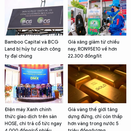
Bamboo Capital và BCG
Giá xăng giảm từ chiều
Land bị hủy tư cách công
nay, RON95E10 về hơn
ty đại chúng
22.300 đồng/lít
Điện máy Xanh chính
Giá vàng thế giới tăng
thức giao dịch trên sàn
dựng đứng, chỉ còn thấp
HOSE, chi trả cổ tức ngay
hơn vàng trong nước 5
4.000 đồng/cổ phiếu
triệu đồng/lượng