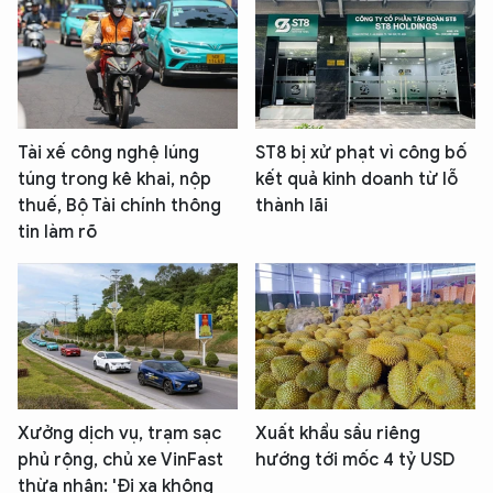
Tài xế công nghệ lúng
ST8 bị xử phạt vì công bố
túng trong kê khai, nộp
kết quả kinh doanh từ lỗ
thuế, Bộ Tài chính thông
thành lãi
tin làm rõ
Xưởng dịch vụ, trạm sạc
Xuất khẩu sầu riêng
phủ rộng, chủ xe VinFast
hướng tới mốc 4 tỷ USD
thừa nhận: 'Đi xa không