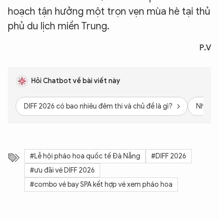
hoạch tận hưởng một trọn vẹn mùa hè tại thủ
phủ du lịch miền Trung.
P.V
Hỏi Chatbot về bài viết này
DIFF 2026 có bao nhiêu đêm thi và chủ đề là gì?
Những 
XIN CHÀO,
TÔI LÀ CHATBOT CỦA
#Lễ hội pháo hoa quốc tế Đà Nẵng
#DIFF 2026
Hãy hỏi tôi bất kỳ điều gì bạn cần biết về
#ưu đãi vé DIFF 2026
An Ninh Thủ Đô nhé. Tôi sẵn sàng hỗ trợ!
#combo vé bay SPA kết hợp vé xem pháo hoa