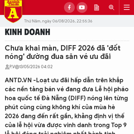
Thứ Năm, ngày 06/08/2026, 22:55:36
KINH DOANH
Chưa khai màn, DIFF 2026 đã 'đốt
nóng' đường đua săn vé ưu đãi
P.V
13/05/2026 04:02
ANTD.VN -Loạt ưu đãi hấp dẫn trên khắp
các nền tảng bán vé đang đưa Lễ hội pháo
hoa quốc tế Đà Nẵng (DIFF) nóng lên từng
phút cùng cùng không khí của mùa hè
2026 đang đến rất gần, khẳng định vị thế
của lễ hội vừa được vinh danh trong Top 9