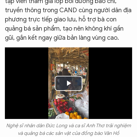
tập viên tham gia lớp bồi dưỡng báo chí,
truyền thông trong CAND cùng người dân địa
phương trực tiếp giao lưu, hỗ trợ bà con
quảng bá sản phẩm, tạo nên không khí gần
gũi, gắn kết ngay giữa bản làng vùng cao.
Play
Video
Nghệ sĩ nhân dân Đức Long và ca sĩ Anh Thơ trải nghiệm
và quảng bá các sản vật của đồng bào Vân Hồ