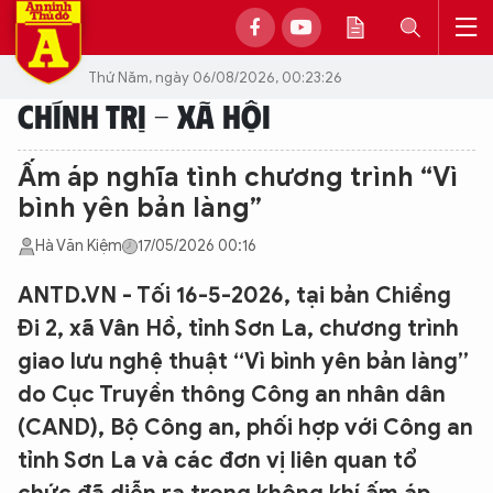
Thứ Năm, ngày 06/08/2026, 00:23:26
CHÍNH TRỊ - XÃ HỘI
Ấm áp nghĩa tình chương trình “Vì
bình yên bản làng”
Hà Văn Kiệm
17/05/2026 00:16
ANTD.VN - Tối 16-5-2026, tại bản Chiềng
Đi 2, xã Vân Hồ, tỉnh Sơn La, chương trình
giao lưu nghệ thuật “Vì bình yên bản làng”
do Cục Truyền thông Công an nhân dân
(CAND), Bộ Công an, phối hợp với Công an
tỉnh Sơn La và các đơn vị liên quan tổ