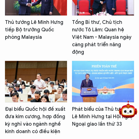
Thủ tướng Lê Minh Hưng
Tổng Bí thư, Chủ tịch
tiếp Bộ trưởng Quốc
nước Tô Lâm: Quan hệ
phòng Malaysia
Việt Nam - Malaysia ngày
càng phát triển năng
động
5 điểm nghẽn của Hà Nội
giải pháp xử lý điểm nghẽn của
Đại biểu Quốc hội đề xuất
Phát biểu của Thủ tướng
đưa kim cương, hợp đồng
Lê Minh Hưng tại Hội nghị
kỳ nghỉ vào ngành nghề
Ngoại giao lần thứ 33
kinh doanh có điều kiện