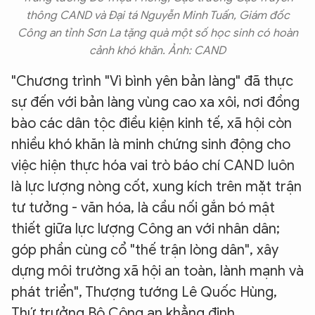
Hãy hỏi tôi bất kỳ điều gì bạn cần biết về
thông CAND và Đại tá Nguyễn Minh Tuấn, Giám đốc
An Ninh Thủ Đô nhé. Tôi sẵn sàng hỗ trợ!
Công an tỉnh Sơn La tặng quà một số học sinh có hoàn
cảnh khó khăn. Ảnh: CAND
"Chương trình "Vì bình yên bản làng" đã thực
sự đến với bản làng vùng cao xa xôi, nơi đồng
bào các dân tộc điều kiện kinh tế, xã hội còn
nhiều khó khăn là minh chứng sinh động cho
việc hiện thực hóa vai trò báo chí CAND luôn
là lực lượng nòng cốt, xung kích trên mặt trận
tư tưởng - văn hóa, là cầu nối gắn bó mật
thiết giữa lực lượng Công an với nhân dân;
góp phần cùng cổ "thế trận lòng dân", xây
dựng môi trường xã hội an toàn, lành mạnh và
phát triển", Thượng tướng Lê Quốc Hùng,
Thứ trưởng Bộ Công an khẳng định.