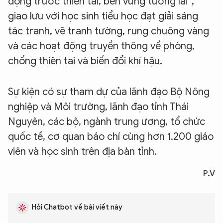
động trước thiên tai, bền vững tương lai”,
giao lưu với học sinh tiểu học đạt giải sáng
tác tranh, vẽ tranh tường, rung chuông vàng
và các hoạt động truyền thông về phòng,
chống thiên tai và biến đổi khí hậu.
Sự kiện có sự tham dự của lãnh đạo Bộ Nông
nghiệp và Môi trường, lãnh đạo tỉnh Thái
Nguyên, các bộ, ngành trung ương, tổ chức
quốc tế, cơ quan báo chí cùng hơn 1.200 giáo
XIN CHÀO,
viên và học sinh trên địa bàn tỉnh.
TÔI LÀ CHATBOT CỦA
P.V
Hãy hỏi tôi bất kỳ điều gì bạn cần biết về
Hỏi Chatbot về bài viết này
An Ninh Thủ Đô nhé. Tôi sẵn sàng hỗ trợ!