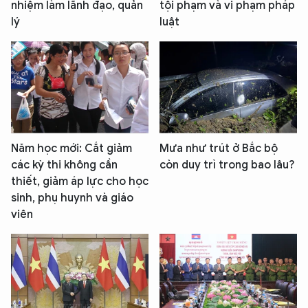
nhiệm làm lãnh đạo, quản
tội phạm và vi phạm pháp
lý
luật
Năm học mới: Cắt giảm
Mưa như trút ở Bắc bộ
các kỳ thi không cần
còn duy trì trong bao lâu?
thiết, giảm áp lực cho học
sinh, phụ huynh và giáo
viên