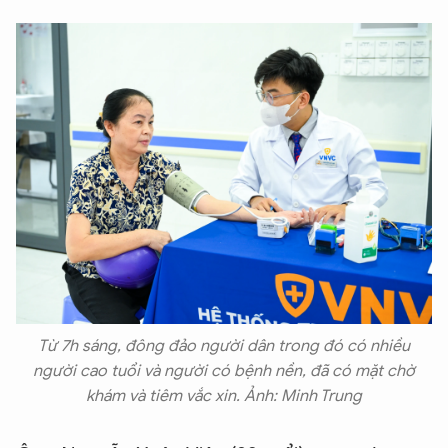
XIN CHÀO,
TÔI LÀ CHATBOT CỦA
Hãy hỏi tôi bất kỳ điều gì bạn cần biết về
An Ninh Thủ Đô nhé. Tôi sẵn sàng hỗ trợ!
Từ 7h sáng, đông đảo người dân trong đó có nhiều
người cao tuổi và người có bệnh nền, đã có mặt chờ
khám và tiêm vắc xin. Ảnh: Minh Trung