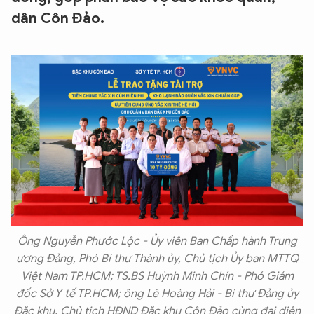
dân Côn Đảo.
Ông Nguyễn Phước Lộc - Ủy viên Ban Chấp hành Trung
ương Đảng, Phó Bí thư Thành ủy, Chủ tịch Ủy ban MTTQ
Việt Nam TP.HCM; TS.BS Huỳnh Minh Chín - Phó Giám
đốc Sở Y tế TP.HCM; ông Lê Hoàng Hải - Bí thư Đảng ủy
Đặc khu, Chủ tịch HĐND Đặc khu Côn Đảo cùng đại diện