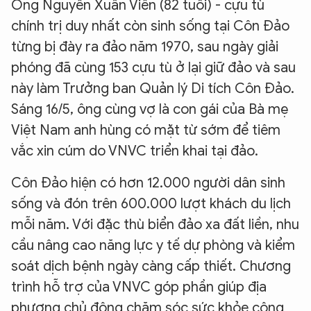
​Ông Nguyễn Xuân Viên (82 tuổi) - cựu tù
chính trị duy nhất còn sinh sống tại Côn Đảo
từng bị đày ra đảo năm 1970, sau ngày giải
phóng đã cùng 153 cựu tù ở lại giữ đảo và sau
này làm Trưởng ban Quản lý Di tích Côn Đảo.
Sáng 16/5, ông cùng vợ là con gái của Bà mẹ
Việt Nam anh hùng có mặt từ sớm để tiêm
vắc xin cúm do VNVC triển khai tại đảo.
Côn Đảo hiện có hơn 12.000 người dân sinh
sống và đón trên 600.000 lượt khách du lịch
mỗi năm. Với đặc thù biển đảo xa đất liền, nhu
cầu nâng cao năng lực y tế dự phòng và kiểm
soát dịch bệnh ngày càng cấp thiết. Chương
trình hỗ trợ của VNVC góp phần giúp địa
phương chủ động chăm sóc sức khỏe cộng