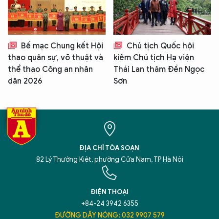
Bế mạc Chung kết Hội
Chủ tịch Quốc hội
thao quân sự, võ thuật và
kiêm Chủ tịch Hạ viện
thể thao Công an nhân
Thái Lan thăm Đền Ngọc
dân 2026
Sơn
ĐỊA CHỈ TÒA SOẠN
82 Lý Thường Kiệt, phường Cửa Nam, TP Hà Nội
ĐIỆN THOẠI
+84-24 3942 6355
ĐƯỜNG DÂY NÓNG: 032 9907 579