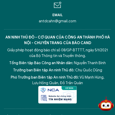
EMAIL
antdcahn@gmail.com
AN NINH THỦ ĐÔ - CƠ QUAN CỦA CÔNG AN THÀNH PHỐ HÀ
NỘI - CHUYÊN TRANG CỦA BÁO CAND
Giấy phép hoạt động báo chí số 08/GP-BTTTT, ngày 5/1/2021
của Bộ Thông tin và Truyền thông.
Tổng Biên tập Báo Công an Nhân dân:
Nguyễn Thanh Bình
Trưởng ban Biên tập An ninh Thủ đô:
Chu Quốc Dũng
Phó Trưởng ban Biên tập An ninh Thủ đô:
Vũ Mạnh Hùng
,
5 điểm nghẽn của Hà Nội
giải pháp xử lý điểm nghẽn của
Lưu Hồng Quân
,
Đỗ Trần Quân