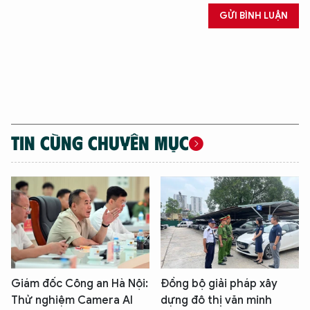
GỬI BÌNH LUẬN
Hãy hỏi tôi bất kỳ điều gì bạn cần biết về
An Ninh Thủ Đô nhé. Tôi sẵn sàng hỗ trợ!
TIN CÙNG CHUYÊN MỤC
Giám đốc Công an Hà Nội:
Đồng bộ giải pháp xây
Thử nghiệm Camera AI
dựng đô thị văn minh