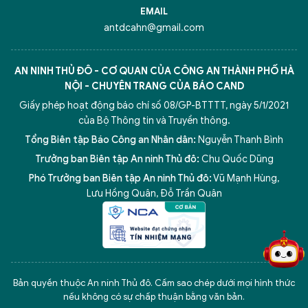
EMAIL
antdcahn@gmail.com
AN NINH THỦ ĐÔ - CƠ QUAN CỦA CÔNG AN THÀNH PHỐ HÀ
NỘI - CHUYÊN TRANG CỦA BÁO CAND
Giấy phép hoạt động báo chí số 08/GP-BTTTT, ngày 5/1/2021
của Bộ Thông tin và Truyền thông.
Tổng Biên tập Báo Công an Nhân dân:
Nguyễn Thanh Bình
Trưởng ban Biên tập An ninh Thủ đô:
Chu Quốc Dũng
Phó Trưởng ban Biên tập An ninh Thủ đô:
Vũ Mạnh Hùng
,
5 điểm nghẽn của Hà Nội
giải pháp xử lý điểm nghẽn của
Lưu Hồng Quân
,
Đỗ Trần Quân
Bản quyền thuộc An ninh Thủ đô. Cấm sao chép dưới mọi hình thức
nếu không có sự chấp thuận bằng văn bản.