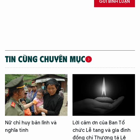
GỬI BÌNH LUẬN
XIN CHÀO,
TÔI LÀ CHATBOT CỦA
TIN CÙNG CHUYÊN MỤC
Hãy hỏi tôi bất kỳ điều gì bạn cần biết về
An Ninh Thủ Đô nhé. Tôi sẵn sàng hỗ trợ!
Nữ chỉ huy bản lĩnh và
Lời cảm ơn của Ban Tổ
nghĩa tình
chức Lễ tang và gia đình
đồng chí Thượng tá Lê