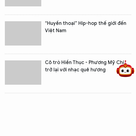
“Huyền thoại” Hip-hop thế giới đến
Việt Nam
5 điểm nghẽn của Hà Nội
giải pháp xử lý điểm nghẽn của
Cô trò Hiền Thục - Phương Mỹ Chi
trở lại với nhạc quê hương
Hiền Thục rút lui, Cẩm Ly ngồi "ghế
nóng" Giọng hát Việt nhí