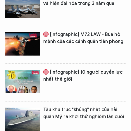
và hiện đại hóa trong 3 năm qua
[Infographic] M72 LAW - Bùa hộ
mệnh của các cánh quân tiên phong
[Infographic] 10 người quyền lực
nhất thế giới
XIN CHÀO,
TÔI LÀ CHATBOT CỦA
Tàu khu trục "khủng" nhất của hải
Hãy hỏi tôi bất kỳ điều gì bạn cần biết về
quân Mỹ ra khơi thử nghiệm lần cuối
An Ninh Thủ Đô nhé. Tôi sẵn sàng hỗ trợ!