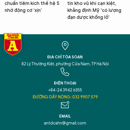
chuẩn tiêm kích thế hệ 5
tin kho vũ khí cạn kiệt,
nhờ động cơ ‘xịn’
khẳng định Mỹ 'có lượng
đạn dược khổng lồ'
ĐỊA CHỈ TÒA SOẠN
82 Lý Thường Kiệt, phường Cửa Nam, TP Hà Nội
ĐIỆN THOẠI
+84-24 3942 6355
ĐƯỜNG DÂY NÓNG: 032 9907 579
EMAIL
antdcahn@gmail.com