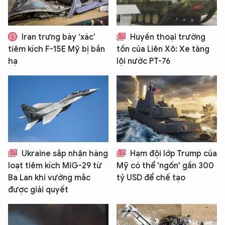
Iran trưng bày ‘xác’
Huyền thoại trường
tiêm kích F-15E Mỹ bị bắn
tồn của Liên Xô: Xe tăng
hạ
lội nước PT-76
Ukraine sắp nhận hàng
Hạm đội lớp Trump của
loạt tiêm kích MiG-29 từ
Mỹ có thể 'ngốn' gần 300
Ba Lan khi vướng mắc
tỷ USD để chế tạo
được giải quyết