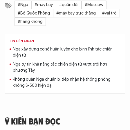
#Nga
#máy bay
#quân đội
#Moscow
#Bộ Quốc Phòng
#máy bay trực thăng
#vai trò
#hàng không
TIN LIÊN QUAN
Nga xây dựng cơ sở huấn luyện cho binh lính tác chiến
điện tử
Nga tự tin khả năng tác chiến điện tử vượt trội hơn
phương Tây
Không quân Nga chuẩn bị tiếp nhận hệ thống phòng
không S-500 hiện đại
Ý KIẾN BẠN ĐỌC