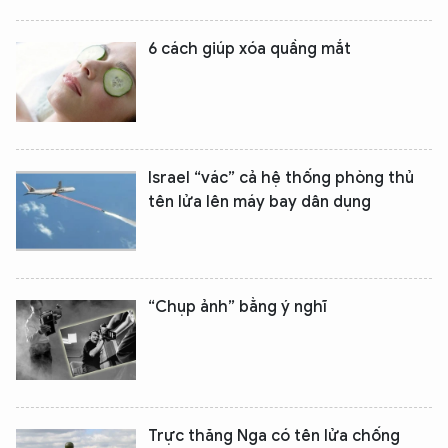
6 cách giúp xóa quầng mắt
Israel “vác” cả hệ thống phòng thủ
tên lửa lên máy bay dân dụng
“Chụp ảnh” bằng ý nghĩ
XIN CHÀO,
TÔI LÀ CHATBOT CỦA
Hãy hỏi tôi bất kỳ điều gì bạn cần biết về
Trực thăng Nga có tên lửa chống
An Ninh Thủ Đô nhé. Tôi sẵn sàng hỗ trợ!