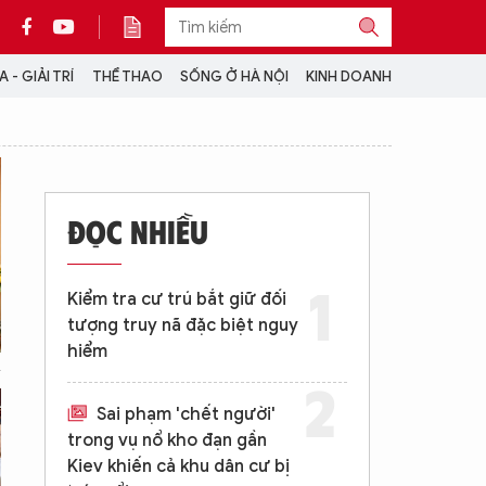
 - GIẢI TRÍ
THỂ THAO
SỐNG Ở HÀ NỘI
KINH DOANH
THÔNG TIN THÊM
CỘNG TÁC VỚI ANTĐ
ĐỌC NHIỀU
TRA CỨU XE
HOTLINE: 032 9907 579
Kiểm tra cư trú bắt giữ đối
tượng truy nã đặc biệt nguy
hiểm
Sai phạm 'chết người'
trong vụ nổ kho đạn gần
Kiev khiến cả khu dân cư bị