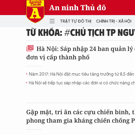
An ninh Thủ đô
TRẬT TỰ ĐÔ THỊ
CHÍNH TRỊ - XÃ HỘI
TỪ KHÓA: #CHỦ TỊCH TP NG
DANH MỤC
Hà Nội: Sáp nhập 24 ban quản lý
đơn vị cấp thành phố
TRẬT TỰ ĐÔ THỊ
CHÍ
THẾ GIỚI
PH
Năm 2017: Hà Nội đặt mục tiêu tăng trưởng từ 8,5 đến
Quân sự
Hà Nội sẽ tiếp tục sáp nhập các đơn vị có chức năng 
THÀNH PHỐ THÔNG MINH
VĂ
THỂ THAO
SỐ
KINH DOANH
MU
Gặp mặt, tri ân các cựu chiến binh,
phong tham gia kháng chiến chống 