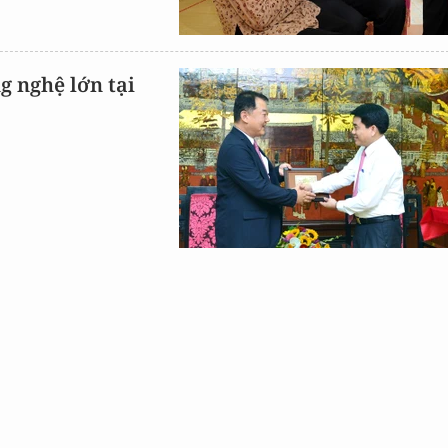
g nghệ lớn tại
X
T