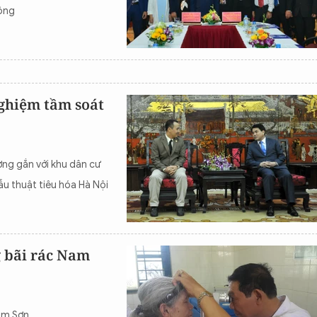
công
ghiệm tầm soát
ng gắn với khu dân cư
ẫu thuật tiêu hóa Hà Nội
 bãi rác Nam
am Sơn