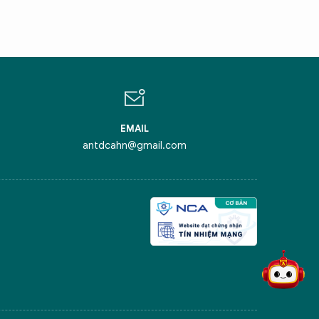
ỏi tôi bất kỳ điều gì bạn cần biết về
inh Thủ Đô nhé. Tôi sẵn sàng hỗ trợ!
EMAIL
antdcahn@gmail.com
iểm nghẽn của Thủ đô
ô Anh hùng