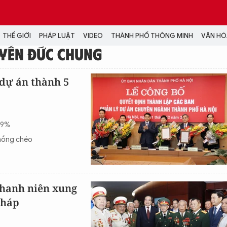
THẾ GIỚI
PHÁP LUẬT
VIDEO
THÀNH PHỐ THÔNG MINH
VĂN HÓA
UYỄN ĐỨC CHUNG
MEDIA
 dự án thành 5
NH TRỊ - XÃ HỘI
VIDEO
Đại hội Đảng
PODCAST
ÁP LUẬT
ẢNH
 9%
LONGFORM
chồng chéo
N HÓA - GIẢI TRÍ
INFOGRAPHIC
NG Ở HÀ NỘI
LỊCH VẠN SỰ
LTIMEDIA
Podcast
 thanh niên xung
Video
Pháp
Ảnh
Infographic