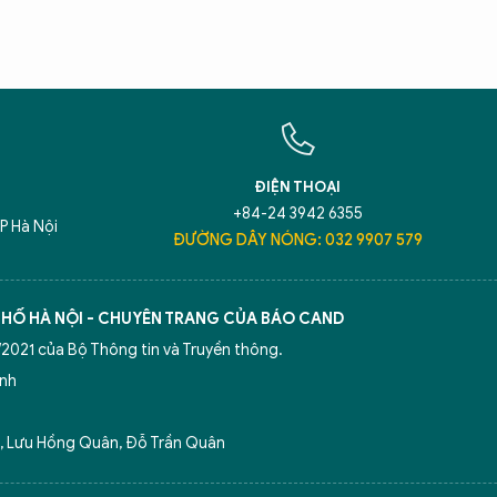
Hãy h
An N
ĐIỆN THOẠI
+84-24 3942 6355
P Hà Nội
ĐƯỜNG DÂY NÓNG: 032 9907 579
5 điểm nghẽn của Hà Nội
giải pháp xử lý đ
50 năm Báo An ninh Thủ đô
Công an Thủ đ
PHỐ HÀ NỘI - CHUYÊN TRANG CỦA BÁO CAND
2021 của Bộ Thông tin và Truyền thông.
ình
 Lưu Hồng Quân, Đỗ Trần Quân