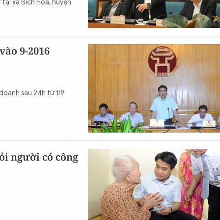
" tại xã Bích Hòa, huyện
 vào 9-2016
doanh sau 24h từ 1/9
i người có công