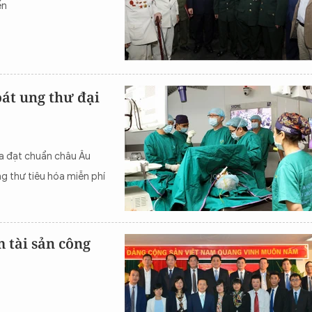
ến
át ung thư đại
óa đạt chuẩn châu Âu
g thư tiêu hóa miễn phí
 tài sản công