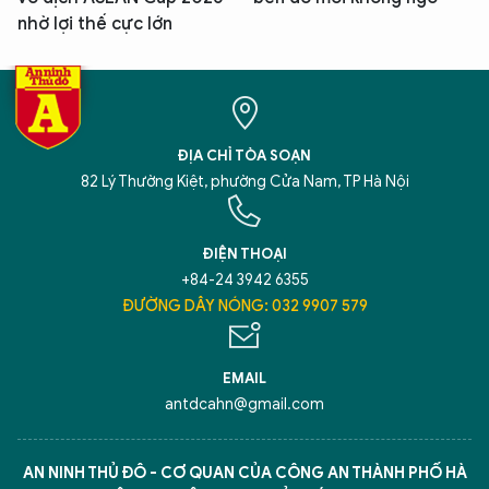
nhờ lợi thế cực lớn
ĐỊA CHỈ TÒA SOẠN
82 Lý Thường Kiệt, phường Cửa Nam, TP Hà Nội
ĐIỆN THOẠI
+84-24 3942 6355
ĐƯỜNG DÂY NÓNG: 032 9907 579
EMAIL
antdcahn@gmail.com
AN NINH THỦ ĐÔ - CƠ QUAN CỦA CÔNG AN THÀNH PHỐ HÀ