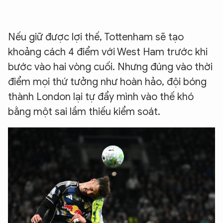
Nếu giữ được lợi thế, Tottenham sẽ tạo
khoảng cách 4 điểm với West Ham trước khi
bước vào hai vòng cuối. Nhưng đúng vào thời
điểm mọi thứ tưởng như hoàn hảo, đội bóng
thành London lại tự đẩy mình vào thế khó
bằng một sai lầm thiếu kiểm soát.