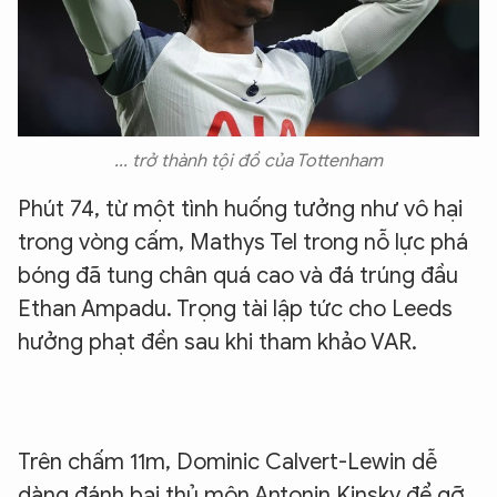
... trở thành tội đồ của Tottenham
Phút 74, từ một tình huống tưởng như vô hại
trong vòng cấm, Mathys Tel trong nỗ lực phá
bóng đã tung chân quá cao và đá trúng đầu
Ethan Ampadu. Trọng tài lập tức cho Leeds
hưởng phạt đền sau khi tham khảo VAR.
Trên chấm 11m, Dominic Calvert-Lewin dễ
dàng đánh bại thủ môn Antonin Kinsky để gỡ