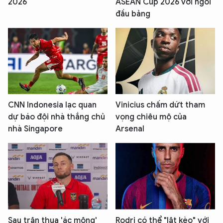
2026
ASEAN Cup 2026 với ngôi
đầu bảng
CNN Indonesia lạc quan
Vinicius chấm dứt tham
dự báo đội nhà thắng chủ
vọng chiêu mộ của
nhà Singapore
Arsenal
Sau trận thua 'ác mộng'
Rodri có thể "lật kèo" với