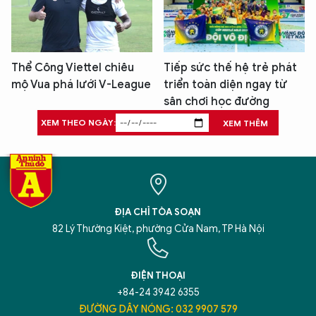
Thể Công Viettel chiêu
Tiếp sức thế hệ trẻ phát
mộ Vua phá lưới V-League
triển toàn diện ngay từ
sân chơi học đường
XEM THEO NGÀY:
XEM THÊM
ĐỊA CHỈ TÒA SOẠN
82 Lý Thường Kiệt, phường Cửa Nam, TP Hà Nội
ĐIỆN THOẠI
+84-24 3942 6355
ĐƯỜNG DÂY NÓNG: 032 9907 579