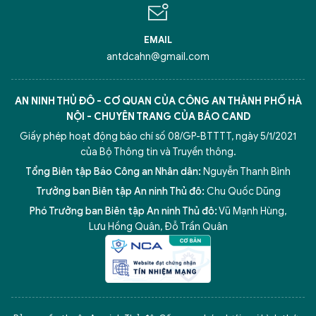
EMAIL
antdcahn@gmail.com
AN NINH THỦ ĐÔ - CƠ QUAN CỦA CÔNG AN THÀNH PHỐ HÀ
NỘI - CHUYÊN TRANG CỦA BÁO CAND
Giấy phép hoạt động báo chí số 08/GP-BTTTT, ngày 5/1/2021
của Bộ Thông tin và Truyền thông.
Tổng Biên tập Báo Công an Nhân dân:
Nguyễn Thanh Bình
Trưởng ban Biên tập An ninh Thủ đô:
Chu Quốc Dũng
Phó Trưởng ban Biên tập An ninh Thủ đô:
Vũ Mạnh Hùng
,
Lưu Hồng Quân
,
Đỗ Trần Quân
5 điểm nghẽn của Hà Nội
giải pháp xử lý điểm nghẽn của