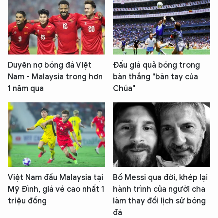
Duyên nợ bóng đá Việt
Đấu giá quả bóng trong
Nam - Malaysia trong hơn
bàn thắng "bàn tay của
1 năm qua
Chúa"
Việt Nam đấu Malaysia tại
Bố Messi qua đời, khép lại
Mỹ Đình, giá vé cao nhất 1
hành trình của người cha
triệu đồng
làm thay đổi lịch sử bóng
XIN CHÀO,
đá