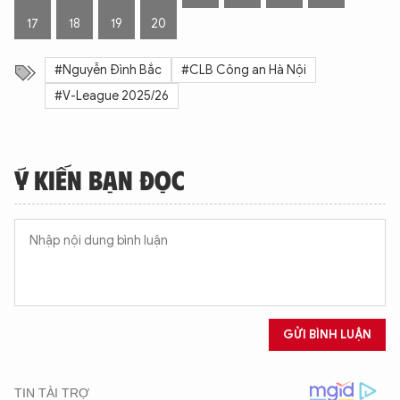
17
18
19
20
#Nguyễn Đình Bắc
#CLB Công an Hà Nội
#V-League 2025/26
Ý KIẾN BẠN ĐỌC
GỬI BÌNH LUẬN