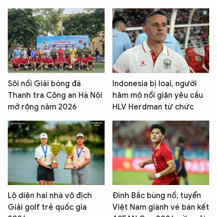
TÔI LÀ CHATBOT CỦA
Hãy hỏi tôi bất kỳ điều gì bạn cần biết về
An Ninh Thủ Đô nhé. Tôi sẵn sàng hỗ trợ!
Sôi nổi Giải bóng đá
Indonesia bị loại, người
Thanh tra Công an Hà Nội
hâm mộ nổi giận yêu cầu
mở rộng năm 2026
HLV Herdman từ chức
Lộ diện hai nhà vô địch
Đình Bắc bùng nổ, tuyển
Giải golf trẻ quốc gia
Việt Nam giành vé bán kết