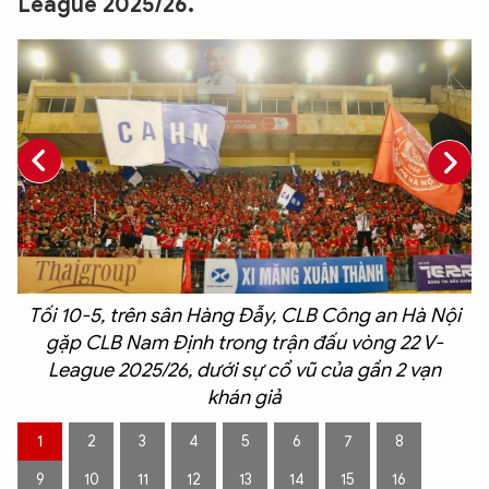
League 2025/26.
Tối 10-5, trên sân Hàng Đẫy, CLB Công an Hà Nội
gặp CLB Nam Định trong trận đấu vòng 22 V-
League 2025/26, dưới sự cổ vũ của gần 2 vạn
khán giả
1
2
3
4
5
6
7
8
9
10
11
12
13
14
15
16