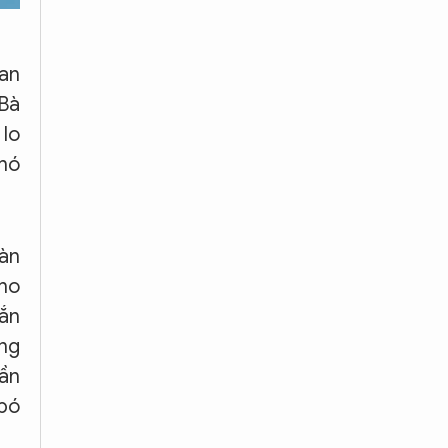
an
 Bà
 lo
khó
àn
cho
gắn
ơng
hần
 bó