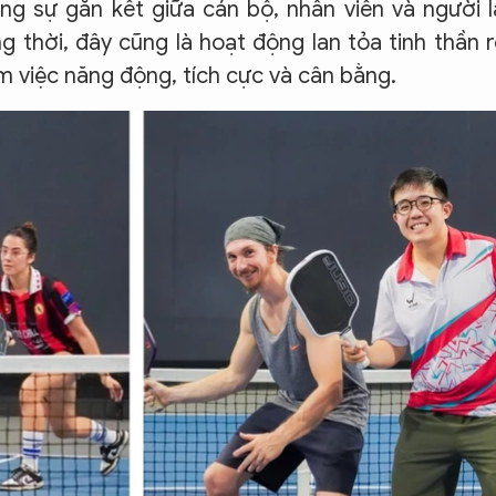
ng sự gắn kết giữa cán bộ, nhân viên và người 
g thời, đây cũng là hoạt động lan tỏa tinh thần 
m việc năng động, tích cực và cân bằng.