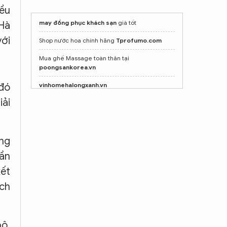
iều
may đồng phục khách sạn
giá tốt
 Hà
với
Shop nước hoa chính hãng
Tprofumo.com
Mua ghế Massage toàn thân tại
poongsankorea.vn
vinhomehalongxanh.vn
 đó
iải
Vinhomes vũ yên
ưng
hần
kết
ích
bộ,