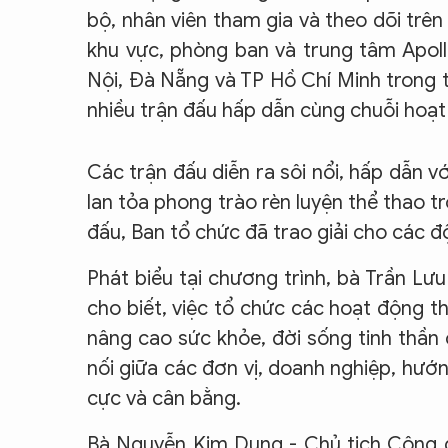
bộ, nhân viên tham gia và theo dõi trên
khu vực, phòng ban và trung tâm Apoll
Nội, Đà Nẵng và TP Hồ Chí Minh trong 
nhiều trận đấu hấp dẫn cùng chuỗi hoạt
Các trận đấu diễn ra sôi nổi, hấp dẫn vớ
lan tỏa phong trào rèn luyện thể thao tr
đấu, Ban tổ chức đã trao giải cho các độ
Phát biểu tại chương trình, bà Trần L
cho biết, việc tổ chức các hoạt động 
nâng cao sức khỏe, đời sống tinh thần 
nối giữa các đơn vị, doanh nghiệp, hướ
cực và cân bằng.
Bà Nguyễn Kim Dung - Chủ tịch Công đo