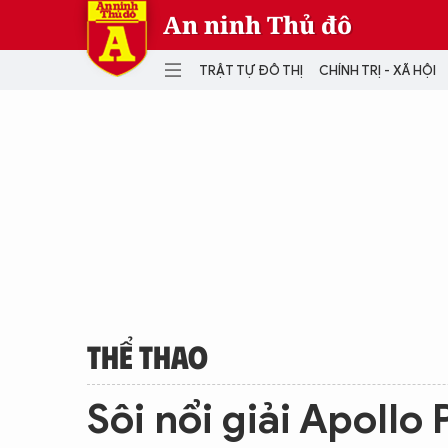
An ninh Thủ đô
TRẬT TỰ ĐÔ THỊ
CHÍNH TRỊ - XÃ HỘI
DANH MỤC
TRẬT TỰ ĐÔ THỊ
CHÍ
THẾ GIỚI
PH
Quân sự
THÀNH PHỐ THÔNG MINH
VĂ
THỂ THAO
SỐ
KINH DOANH
MU
THỂ THAO
Sôi nổi giải Apollo