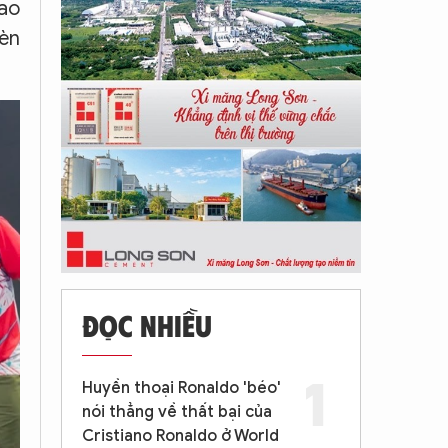
lao
rèn
ĐỌC NHIỀU
Huyền thoại Ronaldo 'béo'
nói thẳng về thất bại của
Cristiano Ronaldo ở World