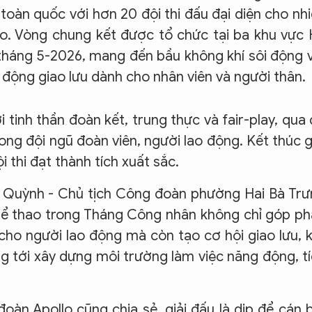
 toàn quốc với hơn 20 đội thi đấu đại diện cho nh
o. Vòng chung kết được tổ chức tại ba khu vực
tháng 5-2026, mang đến bầu không khí sôi động 
 động giao lưu dành cho nhân viên và người thân.
i tinh thần đoàn kết, trung thực và fair-play, qua
ong đội ngũ đoàn viên, người lao động. Kết thúc g
i thi đạt thành tích xuất sắc.
ưu Quỳnh - Chủ tịch Công đoàn phường Hai Bà Tr
thể thao trong Tháng Công nhân không chỉ góp p
cho người lao động mà còn tạo cơ hội giao lưu, 
ng tới xây dựng môi trường làm việc năng động, t
àn Apollo cũng chia sẻ, giải đấu là dịp để cán 