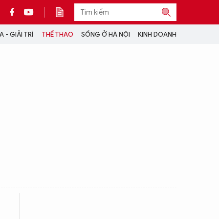
 - GIẢI TRÍ
THỂ THAO
SỐNG Ở HÀ NỘI
KINH DOANH
THÔNG TIN THÊM
CỘNG TÁC VỚI ANTĐ
TRA CỨU XE
HOTLINE: 032 9907 579