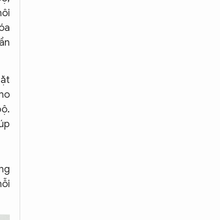
môi
hóa
hần
hặt
cho
bộ.
iúp
ờng
mỗi