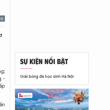
ơ
SỰ KIỆN NỔI BẬT
ng;
Giải bóng đá học sinh Hà Nội
g -
hấp
hần