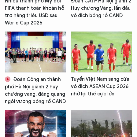
Nhiều thành phố Mỹ đòi
Đoàn CATP Hà Nội giành 2
FIFA thanh toán khoản hỗ
Huy chương Vàng, lần đầu
trợ hàng triệu USD sau
vô địch bóng rổ CAND
World Cup 2026
Tuyển Việt Nam sáng cửa
Đoàn Công an thành
vô địch ASEAN Cup 2026
phố Hà Nội giành 2 huy
nhờ lợi thế cực lớn
chương vàng, đăng quang
ngôi vương bóng rổ CAND