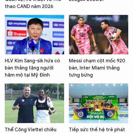
thao CAND năm 2026
HLV Kim Sang-sik hứa có
Messi chạm cột mốc 920
bàn thắng tặng người
bàn, Inter Miami thắng
hâm mộ tại Mỹ Đình
tưng bừng
Thể Công Viettel chiêu
Tiếp sức thế hệ trẻ phát