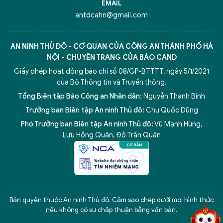
EMAIL
antdcahn@gmail.com
AN NINH THỦ ĐÔ - CƠ QUAN CỦA CÔNG AN THÀNH PHỐ HÀ
NỘI - CHUYÊN TRANG CỦA BÁO CAND
Giấy phép hoạt động báo chí số 08/GP-BTTTT, ngày 5/1/2021
của Bộ Thông tin và Truyền thông.
Tổng Biên tập Báo Công an Nhân dân:
Nguyễn Thanh Bình
Trưởng ban Biên tập An ninh Thủ đô:
Chu Quốc Dũng
Phó Trưởng ban Biên tập An ninh Thủ đô:
Vũ Mạnh Hùng
,
Lưu Hồng Quân
,
Đỗ Trần Quân
5 điểm nghẽn của Hà Nội
giải pháp xử lý điểm nghẽn của
Bản quyền thuộc An ninh Thủ đô. Cấm sao chép dưới mọi hình thức
nếu không có sự chấp thuận bằng văn bản.