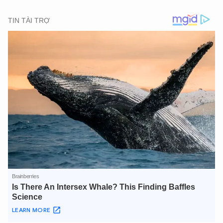
XIN CHÀO,
TÔI LÀ CHATBOT CỦA
Hãy hỏi tôi bất kỳ điều gì bạn cần biết về
An Ninh Thủ Đô nhé. Tôi sẵn sàng hỗ trợ!