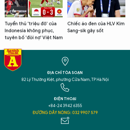
Tuyển thủ 'triệu đô' của
Chiếc áo đen của HLV Kim
Indonesia không phục,
Sang-sik gây sốt
tuyên bố 'đòi nợ' Việt Nam
ĐỊA CHỈ TÒA SOẠN
82 Lý Thường Kiệt, phường Cửa Nam, TP Hà Nội
ĐIỆN THOẠI
+84-24 3942 6355
ĐƯỜNG DÂY NÓNG: 032 9907 579