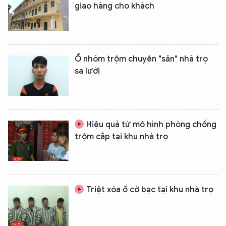
giao hàng cho khách
Ổ nhóm trộm chuyên "săn" nhà trọ
sa lưới
Hiệu quả từ mô hình phòng chống
trộm cắp tại khu nhà trọ
XIN CHÀO,
TÔI LÀ CHATBOT CỦA
Triệt xóa ổ cờ bạc tại khu nhà trọ
Hãy hỏi tôi bất kỳ điều gì bạn cần biết về
An Ninh Thủ Đô nhé. Tôi sẵn sàng hỗ trợ!