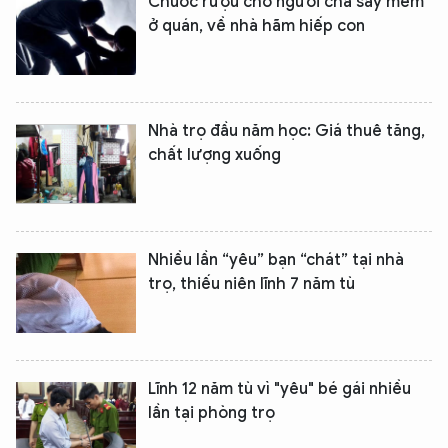
Chuốc rượu cho người cha say mềm
ở quán, về nhà hãm hiếp con
Nhà trọ đầu năm học: Giá thuê tăng,
chất lượng xuống
Nhiều lần “yêu” bạn “chát” tại nhà
trọ, thiếu niên lĩnh 7 năm tù
Lĩnh 12 năm tù vì "yêu" bé gái nhiều
lần tại phòng trọ