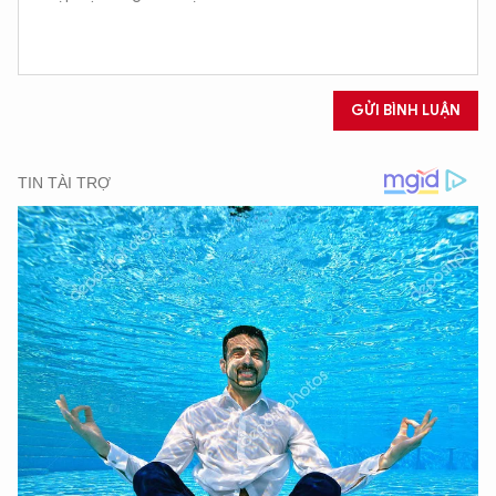
GỬI BÌNH LUẬN
XIN CHÀO,
TÔI LÀ CHATBOT CỦA
Hãy hỏi tôi bất kỳ điều gì bạn cần biết về
An Ninh Thủ Đô nhé. Tôi sẵn sàng hỗ trợ!