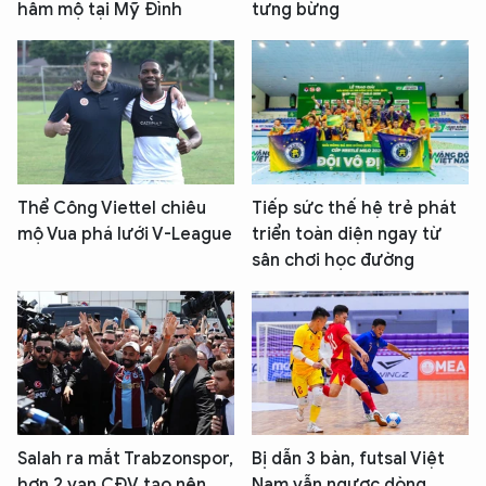
hâm mộ tại Mỹ Đình
tưng bừng
Thể Công Viettel chiêu
Tiếp sức thế hệ trẻ phát
mộ Vua phá lưới V-League
triển toàn diện ngay từ
sân chơi học đường
Salah ra mắt Trabzonspor,
Bị dẫn 3 bàn, futsal Việt
hơn 2 vạn CĐV tạo nên
Nam vẫn ngược dòng