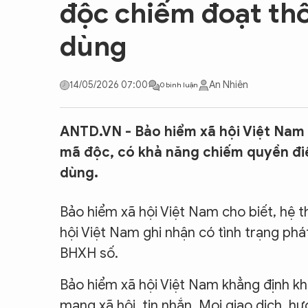
độc chiếm đoạt thô
CON ĐƯỜNG KHỞI NGHIỆP
dùng
14/05/2026 07:00
An Nhiên
0 bình luận
ANTD.VN - Bảo hiểm xã hội Việt Nam
mã độc, có khả năng chiếm quyền điều
dùng.
Bảo hiểm xã hội Việt Nam cho biết, hệ 
hội Việt Nam ghi nhận có tình trạng ph
BHXH số.
Bảo hiểm xã hội Việt Nam khẳng định khô
mạng xã hội, tin nhắn. Mọi giao dịch, h