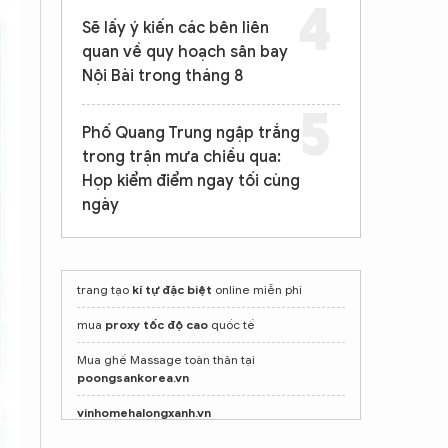
Sẽ lấy ý kiến các bên liên
quan về quy hoạch sân bay
Nội Bài trong tháng 8
Phố Quang Trung ngập trắng
trong trận mưa chiều qua:
Họp kiểm điểm ngay tối cùng
ngày
trang tạo
kí tự đặc biệt
online miễn phí
mua
proxy tốc độ cao
quốc tế
Mua ghế Massage toàn thân tại
poongsankorea.vn
vinhomehalongxanh.vn
Vinhomes vũ yên