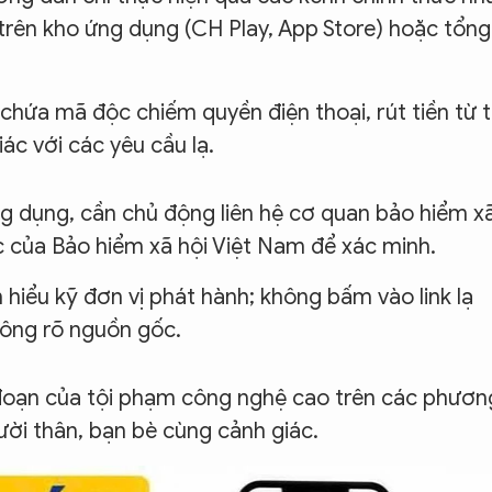
 trên kho ứng dụng (CH Play, App Store) hoặc tổng
hứa mã độc chiếm quyền điện thoại, rút tiền từ t
ác với các yêu cầu lạ.
ng dụng, cần chủ động liên hệ cơ quan bảo hiểm x
c của Bảo hiểm xã hội Việt Nam để xác minh.
 hiểu kỹ đơn vị phát hành; không bấm vào link lạ
không rõ nguồn gốc.
đoạn của tội phạm công nghệ cao trên các phươn
ười thân, bạn bè cùng cảnh giác.