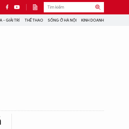
 - GIẢI TRÍ
THỂ THAO
SỐNG Ở HÀ NỘI
KINH DOANH
THÔNG TIN THÊM
CỘNG TÁC VỚI ANTĐ
TRA CỨU XE
HOTLINE: 032 9907 579
ã