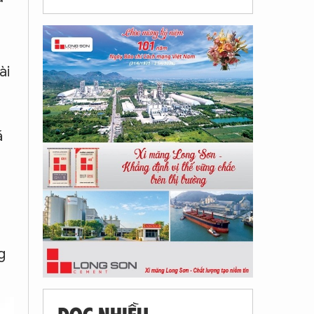
ài
ã
g
ĐỌC NHIỀU