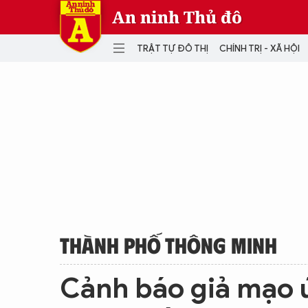
An ninh Thủ đô
TRẬT TỰ ĐÔ THỊ
CHÍNH TRỊ - XÃ HỘI
DANH MỤC
TRẬT TỰ ĐÔ THỊ
CHÍ
THẾ GIỚI
PH
Quân sự
THÀNH PHỐ THÔNG MINH
VĂ
THỂ THAO
SỐ
KINH DOANH
MU
THÀNH PHỐ THÔNG MINH
Cảnh báo giả mạo 