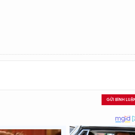
GỬI BÌNH LUẬ