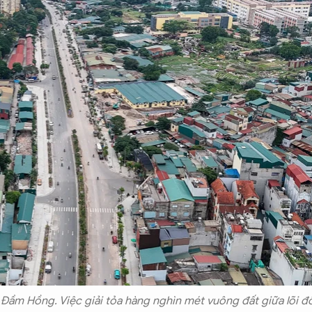
ầm Hồng. Việc giải tỏa hàng nghìn mét vuông đất giữa lõi đ