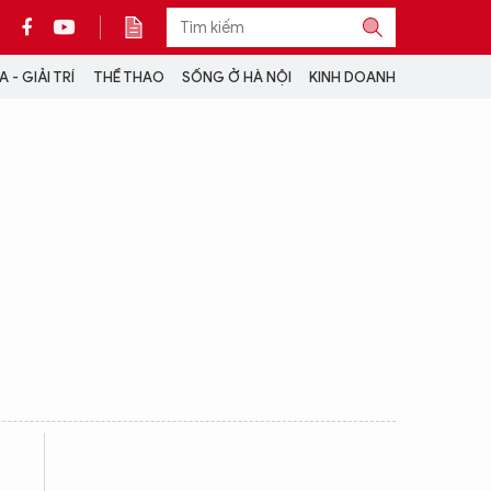
 - GIẢI TRÍ
THỂ THAO
SỐNG Ở HÀ NỘI
KINH DOANH
THÔNG TIN THÊM
CỘNG TÁC VỚI ANTĐ
TRA CỨU XE
HOTLINE: 032 9907 579