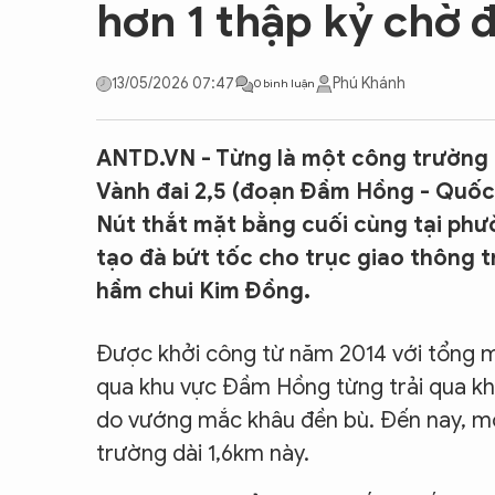
hơn 1 thập kỷ chờ đ
CON ĐƯỜNG KHỞI NGHIỆP
13/05/2026 07:47
Phú Khánh
0 bình luận
ANTD.VN - Từng là một công trường 
Vành đai 2,5 (đoạn Đầm Hồng - Quốc 
Nút thắt mặt bằng cuối cùng tại phư
tạo đà bứt tốc cho trục giao thông 
hầm chui Kim Đồng.
Được khởi công từ năm 2014 với tổng mứ
qua khu vực Đầm Hồng từng trải qua khô
do vướng mắc khâu đền bù. Đến nay, mộ
trường dài 1,6km này.