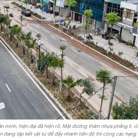
ăn minh, hiện đại đã hiện rõ. Mặt đường thảm nhựa phẳng lì, vỉ
n đang tập kết vật tư để đẩy nhanh tiến độ thi công các hạng