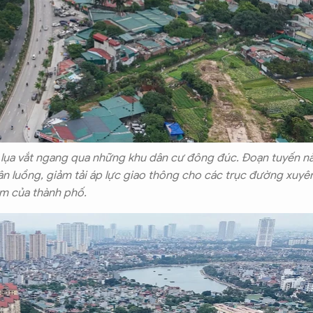
ải lụa vắt ngang qua những khu dân cư đông đúc. Đoạn tuyến n
ân luồng, giảm tải áp lực giao thông cho các trục đường xuyê
m của thành phố.