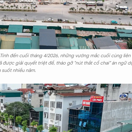
 Tính đến cuối tháng 4/2026, những vướng mắc cuối cùng liên
được giải quyết triệt để, tháo gỡ "nút thắt cổ chai" án ngữ d
n suốt nhiều năm.