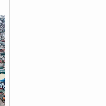
Shop nước hoa chính hãng
Tprofumo.com
Mua ghế Massage toàn thân tại
poongsankorea.vn