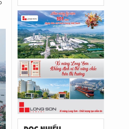
o
ĐỌC NHIỀU