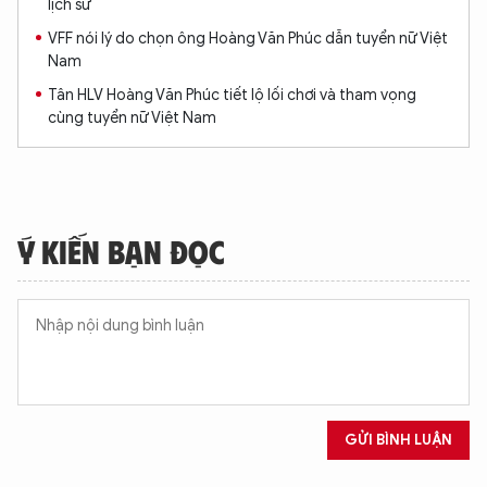
lịch sử
VFF nói lý do chọn ông Hoàng Văn Phúc dẫn tuyển nữ Việt
XIN CHÀO,
Nam
TÔI LÀ CHATBOT CỦA
Tân HLV Hoàng Văn Phúc tiết lộ lối chơi và tham vọng
cùng tuyển nữ Việt Nam
Hãy hỏi tôi bất kỳ điều gì bạn cần biết về
An Ninh Thủ Đô nhé. Tôi sẵn sàng hỗ trợ!
Ý KIẾN BẠN ĐỌC
GỬI BÌNH LUẬN