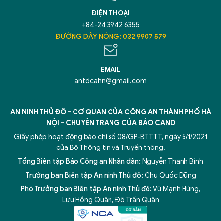
ĐIỆN THOẠI
+84-24 3942 6355
ĐƯỜNG DÂY NÓNG: 032 9907 579
EMAIL
antdcahn@gmail.com
AN NINH THỦ ĐÔ - CƠ QUAN CỦA CÔNG AN THÀNH PHỐ HÀ
NỘI - CHUYÊN TRANG CỦA BÁO CAND
Giấy phép hoạt động báo chí số 08/GP-BTTTT, ngày 5/1/2021
của Bộ Thông tin và Truyền thông.
Tổng Biên tập Báo Công an Nhân dân:
Nguyễn Thanh Bình
Trưởng ban Biên tập An ninh Thủ đô:
Chu Quốc Dũng
Phó Trưởng ban Biên tập An ninh Thủ đô:
Vũ Mạnh Hùng
,
5 điểm nghẽn của Hà Nội
giải pháp xử lý điểm nghẽn của
Lưu Hồng Quân
,
Đỗ Trần Quân