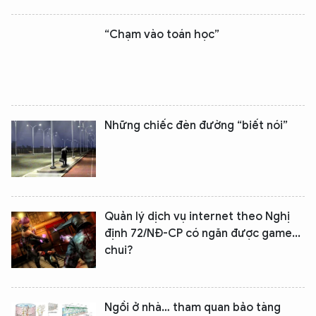
“Chạm vào toán học”
Những chiếc đèn đường “biết nói”
XIN CHÀO,
TÔI LÀ CHATBOT CỦA
Hãy hỏi tôi bất kỳ điều gì bạn cần biết về
Quản lý dịch vụ internet theo Nghị
An Ninh Thủ Đô nhé. Tôi sẵn sàng hỗ trợ!
định 72/NĐ-CP có ngăn được game...
chui?
Ngồi ở nhà… tham quan bảo tàng