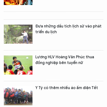
Đưa những dấu tích lịch sử vào phát
triển du lịch
Lương HLV Hoàng Văn Phúc thua
đồng nghiệp bên tuyển nữ
XIN CHÀO,
TÔI LÀ CHATBOT CỦA
Y Tý có thêm nhiều áo ấm diện Tết
Hãy hỏi tôi bất kỳ điều gì bạn cần biết về
An Ninh Thủ Đô nhé. Tôi sẵn sàng hỗ trợ!