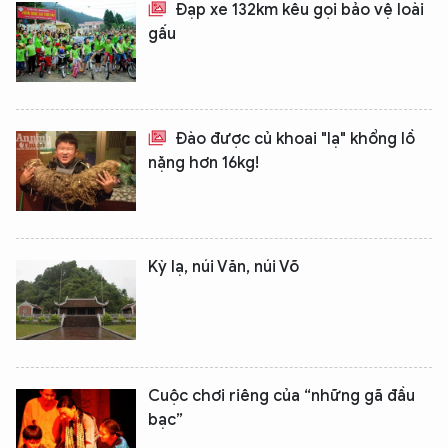
Đạp xe 132km kêu gọi bảo vệ loài
gấu
Đào được củ khoai "lạ" khổng lồ
nặng hơn 16kg!
Kỳ lạ, núi Văn, núi Võ
Cuộc chơi riêng của “những gã đầu
bạc”