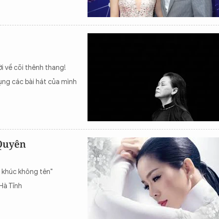
i về cõi thênh thang!
dụng các bài hát của mình
Quyên
 khúc không tên"
Hà Tĩnh