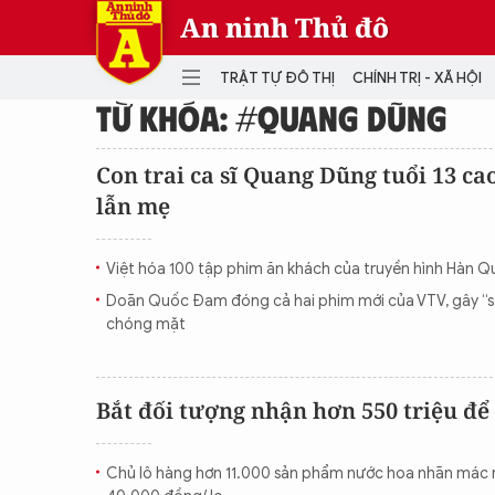
An ninh Thủ đô
TRẬT TỰ ĐÔ THỊ
CHÍNH TRỊ - XÃ HỘI
TỪ KHÓA: #QUANG DŨNG
DANH MỤC
Con trai ca sĩ Quang Dũng tuổi 13 ca
lẫn mẹ
TRẬT TỰ ĐÔ THỊ
CHÍ
THẾ GIỚI
PH
Việt hóa 100 tập phim ăn khách của truyền hình Hàn 
Quân sự
Doãn Quốc Đam đóng cả hai phim mới của VTV, gây “sốc
THÀNH PHỐ THÔNG MINH
VĂ
chóng mặt
THỂ THAO
SỐ
KINH DOANH
MU
Bắt đối tượng nhận hơn 550 triệu để 
Chủ lô hàng hơn 11.000 sản phẩm nước hoa nhãn mác n