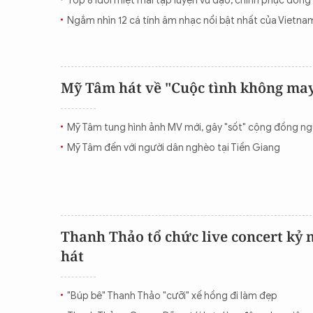
Top 8 Idol miệt mài tập luyện vũ đạo, chinh phục dòn
Ngắm nhìn 12 cá tính âm nhạc nổi bật nhất của Vietnam
Mỹ Tâm hát về "Cuộc tình không ma
Mỹ Tâm tung hình ảnh MV mới, gây "sốt" cộng đồng n
Mỹ Tâm đến với người dân nghèo tại Tiền Giang
Thanh Thảo tổ chức live concert kỷ 
hát
"Búp bê" Thanh Thảo "cưỡi" xế hồng đi làm đẹp