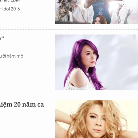
g nhạc EDM
 Idol 2016
y"
gười hâm mộ
niệm 20 năm ca