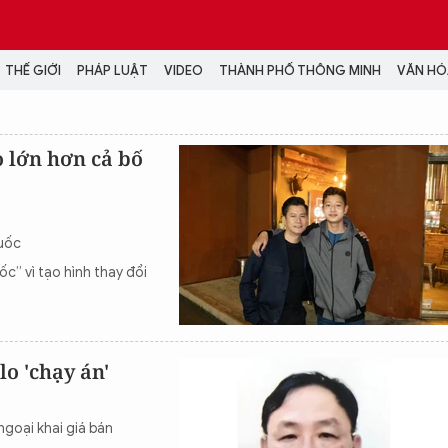
THẾ GIỚI
PHÁP LUẬT
VIDEO
THÀNH PHỐ THÔNG MINH
VĂN HÓA
MEDIA
o lớn hơn cả bố
NH TRỊ - XÃ HỘI
VIDEO
Đại hội Đảng
PODCAST
ÁP LUẬT
ẢNH
Quốc
LONGFORM
” vì tạo hình thay đổi
N HÓA - GIẢI TRÍ
INFOGRAPHIC
NG Ở HÀ NỘI
LỊCH VẠN SỰ
LTIMEDIA
Podcast
lo 'chạy án'
Video
Ảnh
goại khai giá bán
Infographic