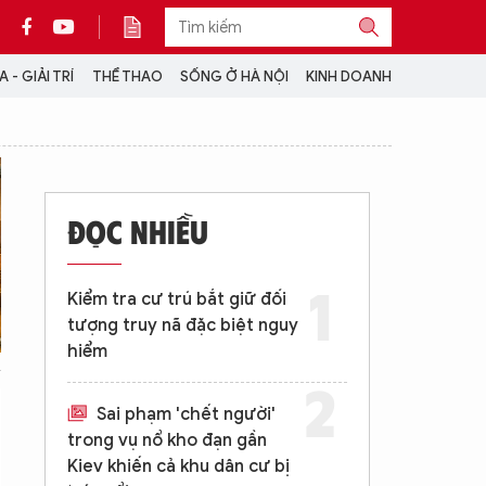
 - GIẢI TRÍ
THỂ THAO
SỐNG Ở HÀ NỘI
KINH DOANH
THÔNG TIN THÊM
CỘNG TÁC VỚI ANTĐ
ĐỌC NHIỀU
TRA CỨU XE
HOTLINE: 032 9907 579
Kiểm tra cư trú bắt giữ đối
tượng truy nã đặc biệt nguy
hiểm
Sai phạm 'chết người'
trong vụ nổ kho đạn gần
Kiev khiến cả khu dân cư bị