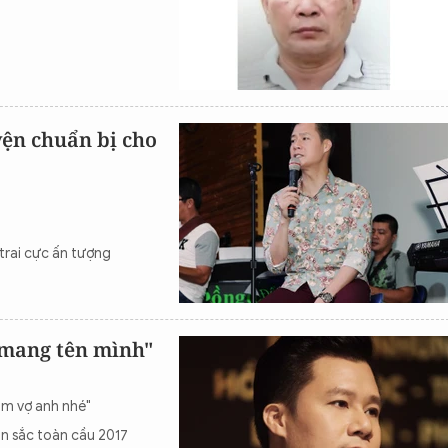
yện chuẩn bị cho
trai cực ấn tượng
mang tên mình"
àm vợ anh nhé"
ản sắc toàn cầu 2017