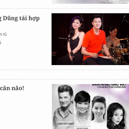
 Dũng tái hợp
n rũ
ũ
 cân não!