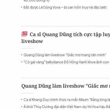
40.000 đồng/ lọ
CON ĐƯỜNG KHỞI NGHIỆP
Bắt được Lê Dũng Vova – bị can trốn truy nã đặc biệt
Ca sĩ Quang Dũng tích cực tập lu
liveshow
Quang Dũng làm liveshow "Giấc mơ mang tên mình"
"Cô gái vàng" bellydance Đỗ Hồng Hạnh khoe ảnh con 
Quang Dũng làm liveshow "Giấc mơ 
Ca sĩ Khang Duy chính thức ra mắt Album "Bằng lòng l
Á khôi Thùy Dương đại diện Việt Nam dự thi Hoa hậu B