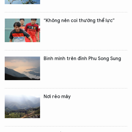
“Không nên coi thường thể lực”
XIN CHÀO,
TÔI LÀ CHATBOT CỦA
Bình minh trên đỉnh Phu Song Sung
Hãy hỏi tôi bất kỳ điều gì bạn cần biết về
An Ninh Thủ Đô nhé. Tôi sẵn sàng hỗ trợ!
Nơi rẻo mây