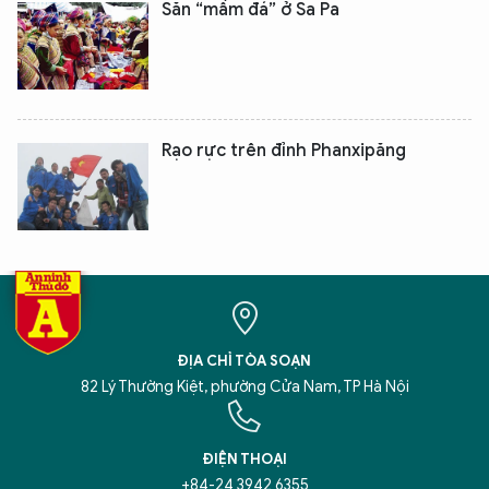
Săn “mầm đá” ở Sa Pa
Rạo rực trên đỉnh Phanxipăng
ĐỊA CHỈ TÒA SOẠN
82 Lý Thường Kiệt, phường Cửa Nam, TP Hà Nội
ĐIỆN THOẠI
+84-24 3942 6355