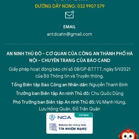
ĐƯỜNG DÂY NÓNG: 032 9907 579
EMAIL
antdcahn@gmail.com
AN NINH THỦ ĐÔ - CƠ QUAN CỦA CÔNG AN THÀNH PHỐ HÀ
NỘI - CHUYÊN TRANG CỦA BÁO CAND
Giấy phép hoạt động báo chí số 08/GP-BTTTT, ngày 5/1/2021
của Bộ Thông tin và Truyền thông.
Tổng Biên tập Báo Công an Nhân dân:
Nguyễn Thanh Bình
Trưởng ban Biên tập An ninh Thủ đô:
Chu Quốc Dũng
Phó Trưởng ban Biên tập An ninh Thủ đô:
Vũ Mạnh Hùng
,
5 điểm nghẽn của Hà Nội
giải pháp xử lý điểm nghẽn của
Lưu Hồng Quân
,
Đỗ Trần Quân