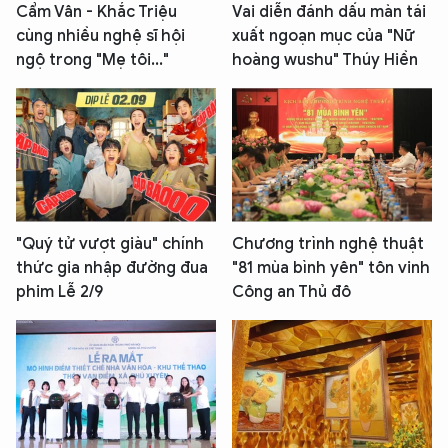
Cẩm Vân - Khắc Triệu
Vai diễn đánh dấu màn tái
cùng nhiều nghệ sĩ hội
xuất ngoạn mục của "Nữ
ngộ trong "Mẹ tôi..."
hoàng wushu" Thúy Hiền
"Quý tử vượt giàu" chính
Chương trình nghệ thuật
thức gia nhập đường đua
"81 mùa bình yên" tôn vinh
phim Lễ 2/9
Công an Thủ đô