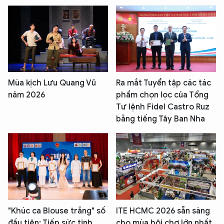
Mùa kịch Lưu Quang Vũ
Ra mắt Tuyển tập các tác
năm 2026
phẩm chọn lọc của Tổng
Tư lệnh Fidel Castro Ruz
bằng tiếng Tây Ban Nha
"Khúc ca Blouse trắng" số
ITE HCMC 2026 sẵn sàng
đầu tiên: Tiếp sức tinh
cho mùa hội chợ lớn nhất