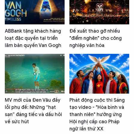
ABBank tặng khách hàng
Đề xuất tháo gỡ nhiều
loạt đặc quyền tại triển
"điểm nghẽn" cho công
lãm bản quyền Van Gogh
nghiệp văn hóa
XIN CHÀO,
TÔI LÀ CHATBOT CỦA
Hãy hỏi tôi bất kỳ điều gì bạn cần biết về
An Ninh Thủ Đô nhé. Tôi sẵn sàng hỗ trợ!
MV mới của Đen Vâu đầy
Phát động cuộc thi Sáng
lỗi phụ đề: Những “hạt
tạo video - "Hòa bình và
sạn” đáng tiếc và dấu hỏi
thanh niên" hưởng ứng
về sức hút
Hội nghị cấp cao Pháp
ngữ lần thứ XX