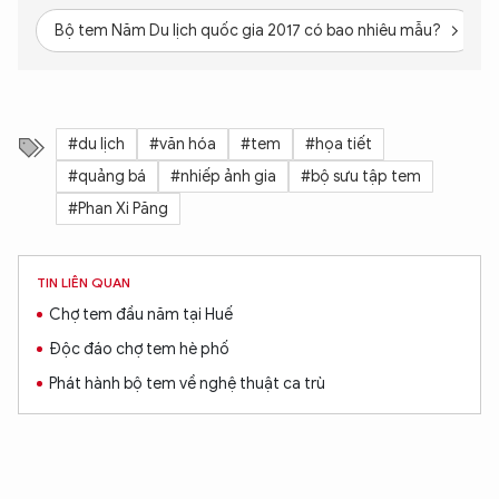
Bộ tem Năm Du lịch quốc gia 2017 có bao nhiêu mẫu?
#du lịch
#văn hóa
#tem
#họa tiết
#quảng bá
#nhiếp ảnh gia
#bộ sưu tập tem
#Phan Xi Păng
TIN LIÊN QUAN
Chợ tem đầu năm tại Huế
Độc đáo chợ tem hè phố
Phát hành bộ tem về nghệ thuật ca trù