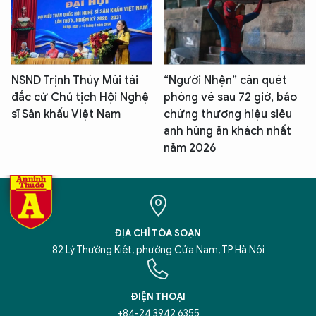
NSND Trịnh Thúy Mùi tái
“Người Nhện” càn quét
đắc cử Chủ tịch Hội Nghệ
phòng vé sau 72 giờ, bảo
sĩ Sân khấu Việt Nam
chứng thương hiệu siêu
anh hùng ăn khách nhất
năm 2026
ĐỊA CHỈ TÒA SOẠN
82 Lý Thường Kiệt, phường Cửa Nam, TP Hà Nội
ĐIỆN THOẠI
+84-24 3942 6355