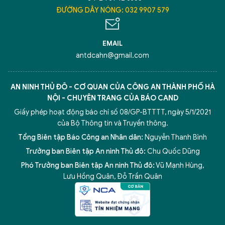
ĐƯỜNG DÂY NÓNG: 032 9907 579
EMAIL
antdcahn@gmail.com
AN NINH THỦ ĐÔ - CƠ QUAN CỦA CÔNG AN THÀNH PHỐ HÀ
NỘI - CHUYÊN TRANG CỦA BÁO CAND
Giấy phép hoạt động báo chí số 08/GP-BTTTT, ngày 5/1/2021
của Bộ Thông tin và Truyền thông.
Tổng Biên tập Báo Công an Nhân dân:
Nguyễn Thanh Bình
Trưởng ban Biên tập An ninh Thủ đô:
Chu Quốc Dũng
Phó Trưởng ban Biên tập An ninh Thủ đô:
Vũ Mạnh Hùng
,
Lưu Hồng Quân
,
Đỗ Trần Quân
5 điểm nghẽn của Hà Nội
giải pháp xử lý điểm nghẽn của