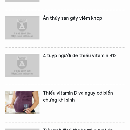
Ăn thủy sản gây viêm khớp
4 tuýp người dễ thiếu vitamin B12
XIN CHÀO,
TÔI LÀ CHATBOT CỦA
Thiếu vitamin D và nguy cơ biến
Hãy hỏi tôi bất kỳ điều gì bạn cần biết về
chứng khi sinh
An Ninh Thủ Đô nhé. Tôi sẵn sàng hỗ trợ!