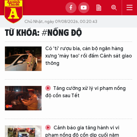
Chủ Nhật, ngày 09/08/2026, 00:20:43
TỪ KHÓA: #NỒNG ĐỘ
Có 'tí' rượu bia, cán bộ ngân hàng
xưng 'mày tao' rồi đấm Cảnh sát giao
thông
Tăng cường xử lý vi phạm nồng
độ cồn sau Tết
Cảnh báo gia tăng hành vi vi
phạm nồng độ cồn dịp cuối năm