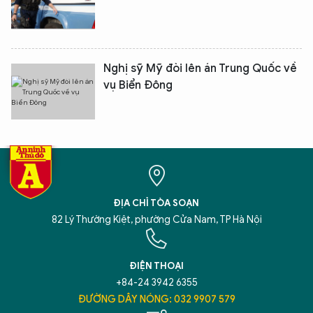
Nghị sỹ Mỹ đòi lên án Trung Quốc về
vụ Biển Đông
ĐỊA CHỈ TÒA SOẠN
82 Lý Thường Kiệt, phường Cửa Nam, TP Hà Nội
ĐIỆN THOẠI
+84-24 3942 6355
ĐƯỜNG DÂY NÓNG: 032 9907 579