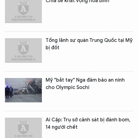
Chia sẻ khát vọng hòa bình
Tổng lãnh sự quán Trung Quốc tại Mỹ
XIN CHÀO,
bị đốt
TÔI LÀ CHATBOT CỦA
Hãy hỏi tôi bất kỳ điều gì bạn cần biết về
Mỹ "bắt tay" Nga đảm bảo an ninh
An Ninh Thủ Đô nhé. Tôi sẵn sàng hỗ trợ!
cho Olympic Sochi
Ai Cập: Trụ sở cảnh sát bị đánh bom,
14 người chết