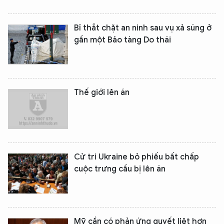
Bỉ thắt chặt an ninh sau vụ xả súng ở
gần một Bảo tàng Do thái
Thế giới lên án
Cử tri Ukraine bỏ phiếu bất chấp
cuộc trưng cầu bị lên án
Mỹ cần có phản ứng quyết liệt hơn