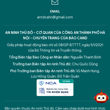
EMAIL
antdcahn@gmail.com
AN NINH THỦ ĐÔ - CƠ QUAN CỦA CÔNG AN THÀNH PHỐ HÀ
NỘI - CHUYÊN TRANG CỦA BÁO CAND
Giấy phép hoạt động báo chí số 08/GP-BTTTT, ngày 5/1/2021
của Bộ Thông tin và Truyền thông.
Tổng Biên tập Báo Công an Nhân dân:
Nguyễn Thanh Bình
Trưởng ban Biên tập An ninh Thủ đô:
Chu Quốc Dũng
Phó Trưởng ban Biên tập An ninh Thủ đô:
Vũ Mạnh Hùng
,
5 điểm nghẽn của Hà Nội
giải pháp xử lý điểm nghẽn của
Lưu Hồng Quân
,
Đỗ Trần Quân
Bản quyền thuộc An ninh Thủ đô. Cấm sao chép dưới mọi hình thức