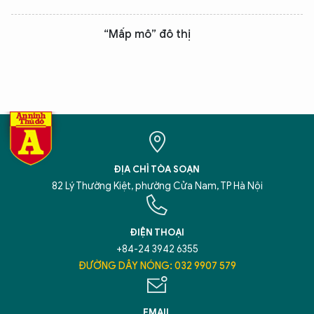
“Mấp mô” đô thị
ĐỊA CHỈ TÒA SOẠN
82 Lý Thường Kiệt, phường Cửa Nam, TP Hà Nội
ĐIỆN THOẠI
+84-24 3942 6355
ĐƯỜNG DÂY NÓNG: 032 9907 579
EMAIL